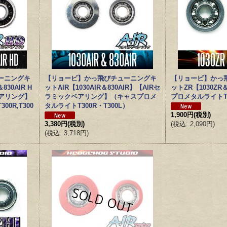
ーニングキ
【リョービ】かっ飛びチューニングキ
【リョービ】かっ
830AIR H
ットAIR【1030AIR＆830AIR】【AIRセ
ットZR【1030ZR
ベアリング】
ラミックベアリング】（キャスプロメ
プロメタルライトT3
0R,T300
タルライトT300R・T300L）
1,900円
(税別)
3,380円
(税別)
(
税込
:
2,090円
)
(
税込
:
3,718円
)