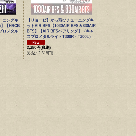
ーニングキ
【リョービ】かっ飛びチューニングキ
Hi】【HRCB
ットAIR BFS【1030AIR BFS＆830AIR
プロメタル
BFS】【AIR BFSベアリング】（キャ
スプロメタルライトT300R・T300L）
2,380円
(税別)
(
税込
:
2,618円
)