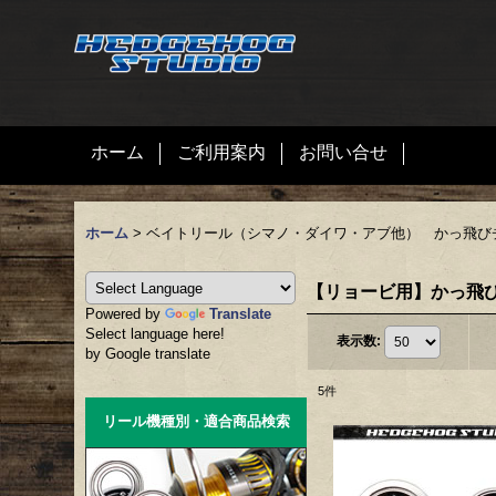
ホーム
ご利用案内
お問い合せ
ホーム
>
ベイトリール（シマノ・ダイワ・アブ他） かっ飛び
【リョービ用】かっ飛び
Powered by
Translate
Select language here!
表示数
:
by Google translate
5
件
リール機種別・適合商品検索