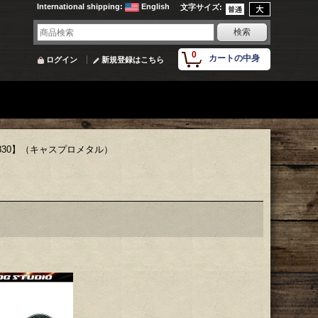
International shipping
:
English
文字サイズ
:
0
カートの中身
ログイン
新規登録はこちら
830】（キャスプロメタル）