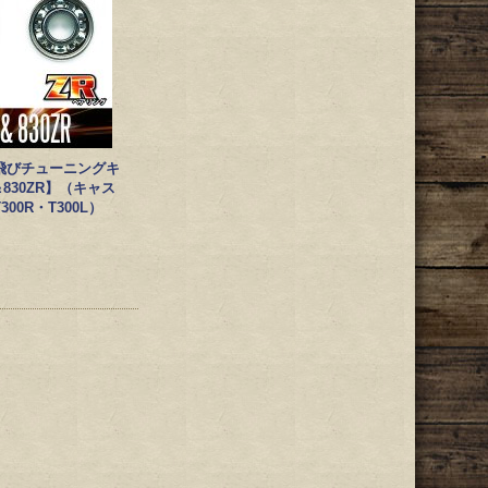
飛びチューニングキ
＆830ZR】（キャス
00R・T300L）