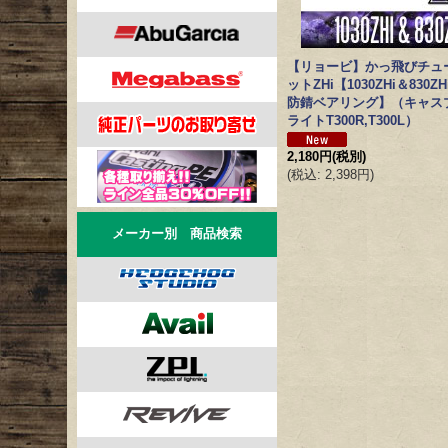
【リョービ】かっ飛びチュ
ットZHi【1030ZHi＆830Z
防錆ベアリング】（キャス
ライトT300R,T300L）
2,180円
(税別)
(
税込
:
2,398円
)
メーカー別 商品検索