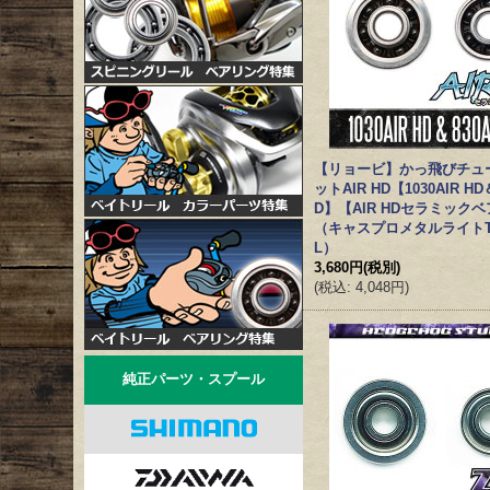
【リョービ】かっ飛びチュ
ットAIR HD【1030AIR HD＆
D】【AIR HDセラミック
（キャスプロメタルライトT30
L）
3,680円
(税別)
(
税込
:
4,048円
)
純正パーツ・スプール