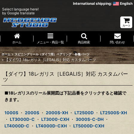
International shipping:
English
Select language here!
by Google translate
カート
ホーム
メニュー・商品一覧
商品検索
問い合わせ
>
ホーム
スピニングリール（ダイワ用）ベアリング・各種パーツ
>
【ダイワ】18レガリス［LEGALIS］対応 カスタムパーツ
【ダイワ】18レガリス［LEGALIS］対応 カスタムパー
ツ
■18レガリスのリール展開図は下記品番をクリックすると確認で
きます。
1000S
・
2000S
・
2000S-XH
・
LT2500D
・
LT2500S-XH
・
LT3000D-C
・
LT3000-CXH
・
3000S-C-DH
・
LT4000D-C
・
LT4000D-CXH
・
LT5000D-CXH