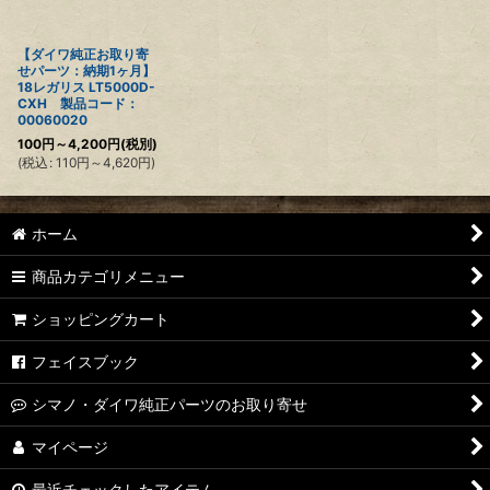
【ダイワ純正お取り寄
せパーツ：納期1ヶ月】
18レガリス LT5000D-
CXH 製品コード：
00060020
100
円
～4,200
円
(税別)
(
税込
:
110
円
～4,620
円
)
ホーム
商品カテゴリメニュー
ショッピングカート
フェイスブック
シマノ・ダイワ純正パーツのお取り寄せ
マイページ
最近チェックしたアイテム