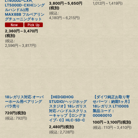
LT4000D-CXH,
1,012
円
～1,419
円
)
3,800
円
～5,650
円
LT5000D-CXH(シング
(税別)
ルハンドル)用
(
税込
:
MAX8BB フルベアリン
4,180
円
～6,215
円
)
グチューニングキット
2,360
円
～3,470
円
(税別)
(
税込
:
2,596
円
～3,817
円
)
18レガリス対応 オーバ
【HEDGEHOG
【ダイワ純正お取り寄
ーホール用ベアリング
STUDIO/ヘッジホッグ
せパーツ：納期1ヶ月】
バラ売り
スタジオ】18レガリス
18レガリス LT1000S
対応 ハンドルスクリュ
製品コード：
720
円
(税別)
ーキャップ【ロングタ
00060010
(
税込
:
792
円
)
イプ- C】HLC-SD-C
100
円
～3,100
円
(税別)
2,480
円
(税別)
(
税込
:
110
円
～3,410
円
)
(
税込
:
2,728
円
)