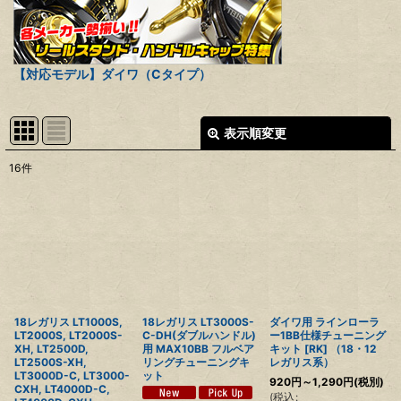
【対応モデル】ダイワ（Cタイプ）
表示順変更
閉じる
16
件
表示数
:
並び順
:
絞り込む
18レガリス LT1000S,
18レガリス LT3000S-
ダイワ用 ラインローラ
LT2000S, LT2000S-
C-DH(ダブルハンドル)
ー1BB仕様チューニング
XH, LT2500D,
用 MAX10BB フルベア
キット [RK] （18・12
LT2500S-XH,
リングチューニングキ
レガリス系）
LT3000D-C, LT3000-
ット
920
円
～1,290
円
(税別)
CXH, LT4000D-C,
(
税込
: