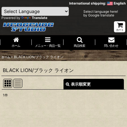
International shipping:
English
Select language here!
by Google translate
Powered by
Translate
カート
ホーム
メニュー・商品一覧
商品検索
問い合わせ
>
BLACK LION/ブラック ライオン
ホーム
BLACK LION/ブラック ライオン
表示順変更
閉じる
1
件
表示数
:
並び順
: