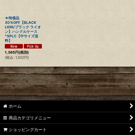
絞り込む
★特価品
30％OFF【BLACK
LION/ブラック ライオ
ン】ハンドルケース
*SPLC【中サイズ送
料】
1,365
円
(税別)
(
税込
:
1,502
円
)
ホーム
商品カテゴリメニュー
ショッピングカート