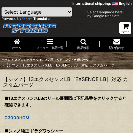
International shipping:
English
Select language here!
by Google translate
Powered by
Translate
カート
ホーム
メニュー・商品一覧
商品検索
問い合わせ
>
ホーム
スピニングリール（シマノ用）ベアリング・各種パーツ
>
【シマノ】13エクスセンスLB［EXSENCE LB］対応 カスタムパーツ
【シマノ】13エクスセンスLB［EXSENCE LB］対応 カ
スタムパーツ
■13エクスセンスLBのリール展開図は下記品番をクリックすると
確認できます。
C3000HGM
■シマノ純正 ドラグワッシャー