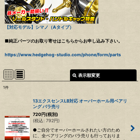
【対応モデル】シマノ（Aタイプ）
■純正パーツのお取り寄せはこちらからお申し込み下さい。
https://www.hedgehog-studio.com/phone/form/parts
表示順変更
閉じる
1
件
表示数
:
13エクスセンスLB対応 オーバーホール用ベアリ
ング バラ売り
並び順
:
720
円
(税別)
(
税込
:
792
円
)
絞り込む
●ご自分でオーバーホールされたい方のため
に、全ベアリングのバラ売りも行っておりま