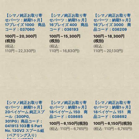
【シマノ純正お取り寄
【シマノ純正お取り寄
【シマノ純正お取り寄
せパーツ：納期1ヶ月】
せパーツ：納期1ヶ月】
せパーツ：納期1ヶ月】
17プレイズ 1000 商品
16プレイズ 400 商品
16プレイズ 3000 商
コード：037060
コード：036193
品コード：036209
100
円
～20,300
円
100
円
～15,300
円
100
円
～18,300
円
(税別)
(税別)
(税別)
(
税込
:
(
税込
:
(
税込
:
110
円
～22,330
円
)
110
円
～16,830
円
)
110
円
～20,130
円
)
【シマノ純正お取り寄
【シマノ純正お取り寄
【シマノ純正お取り寄
せパーツ：納期1ヶ月】
せパーツ：納期1ヶ月】
せパーツ：納期1ヶ月】
20ベイゲーム 純正スプ
18ベイゲーム 150 商
18ベイゲーム 151 商
ール（300PG,
品コード：038685
品コード：038692
301PG）商品コード：
100
円
～6,150
円
(税別)
100
円
～6,150
円
(税別)
041913 103番 S Part
(
税込
:
110
円
～6,765
円
)
(
税込
:
110
円
～6,765
円
)
No. 13GV2 スプール組
（ベアリング入り）