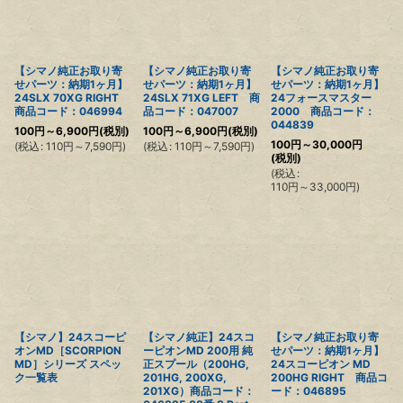
【シマノ純正お取り寄
【シマノ純正お取り寄
【シマノ純正お取り寄
せパーツ：納期1ヶ月】
せパーツ：納期1ヶ月】
せパーツ：納期1ヶ月】
24SLX 70XG RIGHT
24SLX 71XG LEFT 商
24フォースマスター
商品コード：046994
品コード：047007
2000 商品コード：
044839
100
円
～6,900
円
(税別)
100
円
～6,900
円
(税別)
100
円
～30,000
円
(
税込
:
110
円
～7,590
円
)
(
税込
:
110
円
～7,590
円
)
(税別)
(
税込
:
110
円
～33,000
円
)
【シマノ】24スコーピ
【シマノ純正】24スコ
【シマノ純正お取り寄
オンMD［SCORPION
ーピオンMD 200用 純
せパーツ：納期1ヶ月】
MD］シリーズ スペッ
正スプール（200HG,
24スコーピオン MD
ク一覧表
201HG, 200XG,
200HG RIGHT 商品コ
201XG）商品コード：
ード：046895