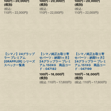
100
円
～20,000
円
100
円
～20,000
円
100
円
～20,000
円
(税別)
(税別)
(税別)
(
税込
:
(
税込
:
(
税込
:
110
円
～22,000
円
)
110
円
～22,000
円
)
110
円
～22,000
円
)
【シマノ】24グラップ
【シマノ純正お取り寄
【シマノ純正お取り寄
ラー プレミアム
せパーツ：納期1ヶ月】
せパーツ：納期1ヶ月】
[GRAPPLER] シリーズ
24グラップラー プレミ
24グラップラー プレミ
スペック一覧表
アム 150XG 商品コー
アム 151XG 商品コー
ド：047182
ド：047199
100
円
～16,000
円
100
円
～16,000
円
(税別)
(税別)
(
税込
:
110
円
～17,600
円
)
(
税込
:
110
円
～17,600
円
)