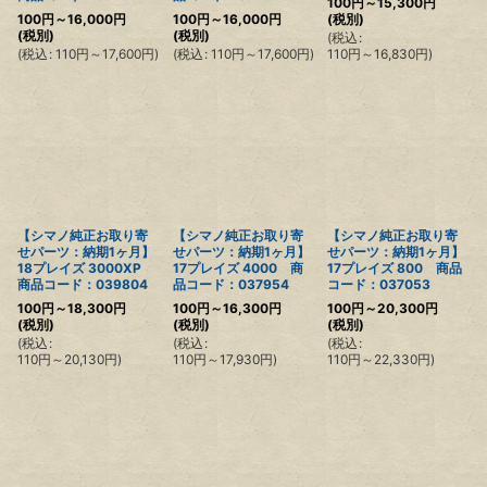
100
円
～15,300
円
100
円
～16,000
円
100
円
～16,000
円
(税別)
(税別)
(税別)
(
税込
:
(
税込
:
110
円
～17,600
円
)
(
税込
:
110
円
～17,600
円
)
110
円
～16,830
円
)
【シマノ純正お取り寄
【シマノ純正お取り寄
【シマノ純正お取り寄
せパーツ：納期1ヶ月】
せパーツ：納期1ヶ月】
せパーツ：納期1ヶ月】
18プレイズ 3000XP
17プレイズ 4000 商
17プレイズ 800 商品
商品コード：039804
品コード：037954
コード：037053
100
円
～18,300
円
100
円
～16,300
円
100
円
～20,300
円
(税別)
(税別)
(税別)
(
税込
:
(
税込
:
(
税込
:
110
円
～20,130
円
)
110
円
～17,930
円
)
110
円
～22,330
円
)