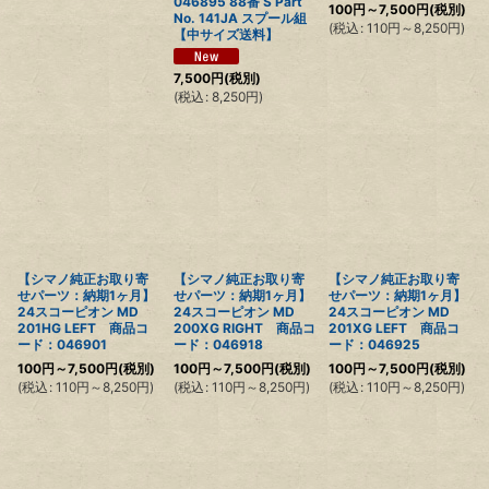
046895 88番 S Part
100
円
～7,500
円
(税別)
No. 141JA スプール組
(
税込
:
110
円
～8,250
円
)
【中サイズ送料】
7,500
円
(税別)
(
税込
:
8,250
円
)
【シマノ純正お取り寄
【シマノ純正お取り寄
【シマノ純正お取り寄
せパーツ：納期1ヶ月】
せパーツ：納期1ヶ月】
せパーツ：納期1ヶ月】
24スコーピオン MD
24スコーピオン MD
24スコーピオン MD
201HG LEFT 商品コ
200XG RIGHT 商品コ
201XG LEFT 商品コ
ード：046901
ード：046918
ード：046925
100
円
～7,500
円
(税別)
100
円
～7,500
円
(税別)
100
円
～7,500
円
(税別)
(
税込
:
110
円
～8,250
円
)
(
税込
:
110
円
～8,250
円
)
(
税込
:
110
円
～8,250
円
)