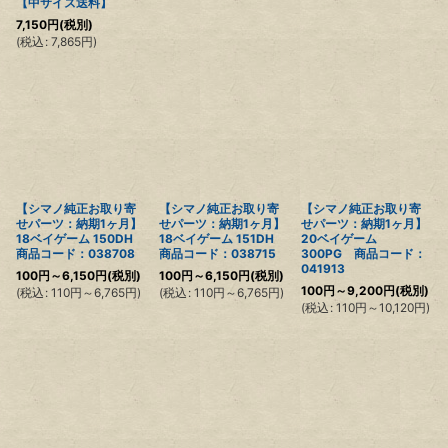
【中サイズ送料】
7,150
円
(税別)
(
税込
:
7,865
円
)
【シマノ純正お取り寄
【シマノ純正お取り寄
【シマノ純正お取り寄
せパーツ：納期1ヶ月】
せパーツ：納期1ヶ月】
せパーツ：納期1ヶ月】
18ベイゲーム 150DH
18ベイゲーム 151DH
20ベイゲーム
商品コード：038708
商品コード：038715
300PG 商品コード：
041913
100
円
～6,150
円
(税別)
100
円
～6,150
円
(税別)
100
円
～9,200
円
(税別)
(
税込
:
110
円
～6,765
円
)
(
税込
:
110
円
～6,765
円
)
(
税込
:
110
円
～10,120
円
)