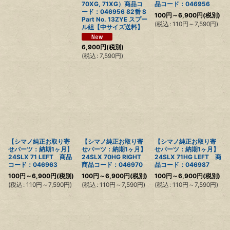
70XG, 71XG）商品コ
品コード：046956
ード：046956 82番 S
100
円
～6,900
円
(税別)
Part No. 13ZYE スプー
(
税込
:
110
円
～7,590
円
)
ル組【中サイズ送料】
6,900
円
(税別)
(
税込
:
7,590
円
)
【シマノ純正お取り寄
【シマノ純正お取り寄
【シマノ純正お取り寄
せパーツ：納期1ヶ月】
せパーツ：納期1ヶ月】
せパーツ：納期1ヶ月】
24SLX 71 LEFT 商品
24SLX 70HG RIGHT
24SLX 71HG LEFT 商
コード：046963
商品コード：046970
品コード：046987
100
円
～6,900
円
(税別)
100
円
～6,900
円
(税別)
100
円
～6,900
円
(税別)
(
税込
:
110
円
～7,590
円
)
(
税込
:
110
円
～7,590
円
)
(
税込
:
110
円
～7,590
円
)