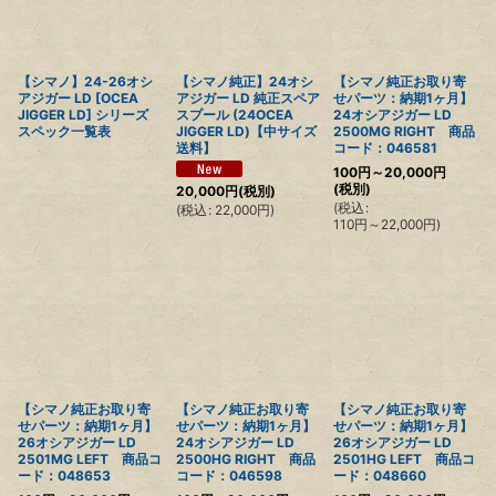
【シマノ】24-26オシ
【シマノ純正】24オシ
【シマノ純正お取り寄
アジガー LD [OCEA
アジガー LD 純正スペア
せパーツ：納期1ヶ月】
JIGGER LD] シリーズ
スプール (24OCEA
24オシアジガー LD
スペック一覧表
JIGGER LD)【中サイズ
2500MG RIGHT 商品
送料】
コード：046581
100
円
～20,000
円
(税別)
20,000
円
(税別)
(
税込
:
(
税込
:
22,000
円
)
110
円
～22,000
円
)
【シマノ純正お取り寄
【シマノ純正お取り寄
【シマノ純正お取り寄
せパーツ：納期1ヶ月】
せパーツ：納期1ヶ月】
せパーツ：納期1ヶ月】
26オシアジガー LD
24オシアジガー LD
26オシアジガー LD
2501MG LEFT 商品コ
2500HG RIGHT 商品
2501HG LEFT 商品コ
ード：048653
コード：046598
ード：048660