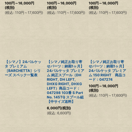
100
円
～16,000
円
100
円
～16,000
円
100
円
～16,000
円
(税別)
(税別)
(税別)
(
税込
:
110
円
～17,600
円
)
(
税込
:
110
円
～17,600
円
)
(
税込
:
110
円
～17,600
円
)
【シマノ】24バルケッ
【シマノ純正お取り寄
【シマノ純正お取り寄
タ プレミアム
せパーツ：納期1ヶ月】
せパーツ：納期1ヶ月】
［BARCHETTA］シリ
24バルケッタ プレミア
24バルケッタ プレミア
ーズ スペック一覧表
ム 純正スプール（DH
ム 150 RIGHT 商品コ
RIGHT, DH LEFT,
ード：047274
DHXG RIGHT, DHXG
100
円
～16,000
円
LEFT）商品コード：
(税別)
047298 103番 S Part
(
税込
:
110
円
～17,600
円
)
No. 145TQ スプール組
【中サイズ送料】
6,000
円
(税別)
(
税込
:
6,600
円
)