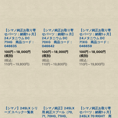
並び順
:
絞り込む
【シマノ純正お取り寄
【シマノ純正お取り寄
【シマノ純正お取り寄
せパーツ：納期1ヶ月】
せパーツ：納期1ヶ月】
せパーツ：納期1ヶ月】
24メタニウム DC
24メタニウム DC
24メタニウム DC
71HG 商品コード：
70XG 商品コード：
71XG 商品コード：
046635
046642
046659
100
円
～18,000
円
100
円
～18,000
円
100
円
～18,000
円
(税別)
(税別)
(税別)
(
税込
:
(
税込
:
(
税込
:
110
円
～19,800
円
)
110
円
～19,800
円
)
110
円
～19,800
円
)
【シマノ】24SLX シリ
【シマノ純正】24SLX
【シマノ純正お取り寄
ーズ スペック一覧表
用 純正スプール（70,
せパーツ：納期1ヶ月】
71, 70HG, 71HG,
24SLX 70 RIGHT 商