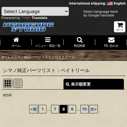
International shipping:
English
Select language here!
by Google translate
Powered by
Translate
カート
ホーム
メニュー・商品一覧
商品検索
問い合わせ
>
シマノ純正パーツリスト：ベイトリール
ホーム
シマノ純正パーツリスト：ベイトリール
表示順変更
閉じる
855
件
サブカテゴリ
:
«
前
1
...
7
8
9
...
15
次
»
表示数
: