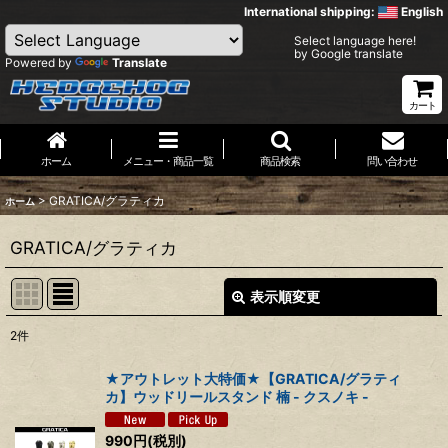
International shipping:
English
Select language here!
by Google translate
Powered by
Translate
カート
ホーム
メニュー・商品一覧
商品検索
問い合わせ
>
GRATICA/グラティカ
ホーム
GRATICA/グラティカ
表示順変更
閉じる
2
件
表示数
:
★アウトレット大特価★【GRATICA/グラティ
カ】ウッドリールスタンド 楠 - クスノキ -
並び順
:
990
円
(税別)