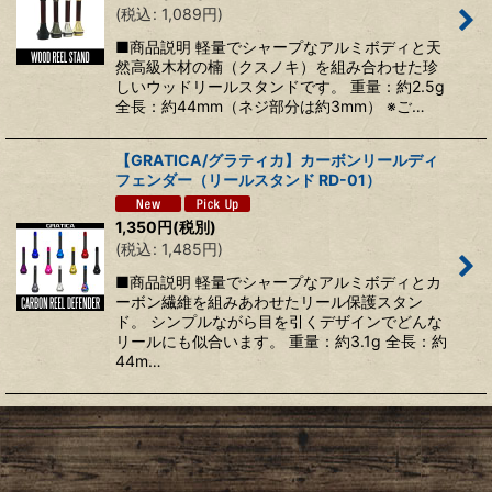
(
税込
:
1,089
円
)
絞り込む
■商品説明 軽量でシャープなアルミボディと天
然高級木材の楠（クスノキ）を組み合わせた珍
しいウッドリールスタンドです。 重量：約2.5g
全長：約44mm（ネジ部分は約3mm） ※ご…
【GRATICA/グラティカ】カーボンリールディ
フェンダー（リールスタンド RD-01）
1,350
円
(税別)
(
税込
:
1,485
円
)
■商品説明 軽量でシャープなアルミボディとカ
ーボン繊維を組みあわせたリール保護スタン
ド。 シンプルながら目を引くデザインでどんな
リールにも似合います。 重量：約3.1g 全長：約
44m…