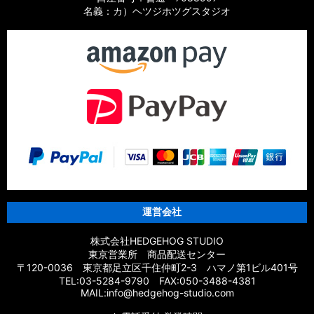
名義：カ）ヘツジホツグスタジオ
運営会社
株式会社HEDGEHOG STUDIO
東京営業所 商品配送センター
〒120-0036 東京都足立区千住仲町2-3 ハマノ第1ビル401号
TEL:03-5284-9790 FAX:050-3488-4381
MAIL:info@hedgehog-studio.com