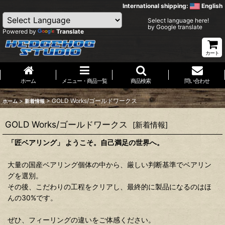
International shipping:
English
Select language here!
by Google translate
Powered by
Translate
カート
ホーム
メニュー・商品一覧
商品検索
問い合わせ
>
>
GOLD Works/ゴールドワークス
ホーム
新着情報
GOLD Works/ゴールドワークス
[
新着情報
]
「匠ベアリング」 ようこそ。自己満足の世界へ。
大量の国産ベアリング個体の中から、厳しい判断基準でベアリン
グを選別。
その後、こだわりの工程をクリアし、最終的に製品になるのはほ
んの30%です。
ぜひ、フィーリングの違いをご体感ください。