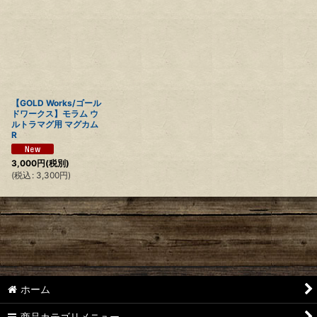
【GOLD Works/ゴール
ドワークス】モラム ウ
ルトラマグ用 マグカム
R
3,000
円
(税別)
(
税込
:
3,300
円
)
ホーム
商品カテゴリメニュー