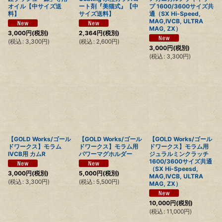
オイル【中サイズ送
ート剤『美猫式』【中
プ 1600/3600サイズ共
料】
サイズ送料】
通（SX Hi-Speed,
MAG,IVCB, ULTRA
MAG, ZX）
3,000
円
(税別)
2,364
円
(税別)
(
税込
:
3,300
円
)
(
税込
:
2,600
円
)
3,000
円
(税別)
(
税込
:
3,300
円
)
【GOLD Works/ゴール
【GOLD Works/ゴール
【GOLD Works/ゴール
ドワークス】モラム
ドワークス】モラム用
ドワークス】モラム用
IVCB用 カムR
パワーマグホルダー
ジュラルミンクラッチ
1600/3600サイズ共通
（SX Hi-Speesd,
3,000
円
(税別)
5,000
円
(税別)
MAG,IVCB, ULTRA
(
税込
:
3,300
円
)
(
税込
:
5,500
円
)
MAG, ZX）
10,000
円
(税別)
(
税込
:
11,000
円
)