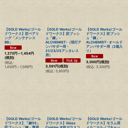
【GOLD Works/ゴール
【GOLD Works/ゴール
【GOLD Works/ゴール
ドワークス】匠ベアリ
ドワークス】匠ブッシ
ドワークス】匠ブッシ
ング「メンテナンス
ュ「錬」-
ュ「錬」-
BB」
ALCHEMIST-（現行ア
ALCHEMIST- オールド
ンバサダー用・
アンバサダー用（2個入
21/23/25アンタレス
り）
1,273
円
～1,454
円
用）
(税別)
3,000
円
(税別)
(
税込
:
3,591
円
(税別)
1,400
円
～1,599
円
)
(
税込
:
3,300
円
)
(
税込
:
3,950
円
)
【GOLD Works/ゴール
【GOLD Works/ゴール
【GOLD Works/ゴール
ドワークス】「錬55」
ドワークス】Glass
ドワークス】モラム用
匠ブッシュ「錬」専用
Coating 水性ガラスコ
メカニカルノブキャッ