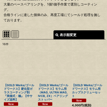
大量のベースベアリングを、1個1個手作業で選別しコーティン
グ。
合格ラインに達した個体のみ、再度工場にてシールド処理を施し
ております。
表示順変更
閉じる
16
件
表示数
:
並び順
:
絞り込む
【GOLD Works/ゴール
【GOLD Works/ゴール
【GOLD Works/ゴール
ドワークス】硬化型ガ
ドワークス】モラム用
ドワークス】モラム用
ラスコーティング剤
（MAG, ULTRA MAG,
カップスクリューセッ
『美猫式・極』【中サ
IVCB, ZX）ベアリング
ト
イズ送料】
ストッパー
4,000
円
(税別)