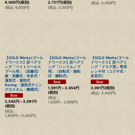
6,000
円
(税別)
2,727
円
(税別)
(
税込
:
4,400
円
)
(
税込
:
6,600
円
)
(
税込
:
3,000
円
)
【GOLD Works/ゴール
【GOLD Works/ゴール
【GOLD Works/ゴール
ドワークス】匠ベアリ
ドワークス】匠ベアリ
ドワークス】匠ベアリ
ング「ベイトリールス
ング「ハンドルノブ
ング「ドラグ用」専用
プール用」（加藤式/
用」（自転式・無転
レンチ付（コクチ式・
破・加藤式・本多式・
式・微転式）
多芸式）
遠投式・遠投式
Racing・遠投式チニン
1,091
円
～2,454
円
3,091
円
(税別)
グカスタム・鯛感式）
(税別)
(
税込
:
3,400
円
)
(
税込
:
2,545
円
～3,091
円
1,200
円
～2,699
円
)
(税別)
(
税込
:
2,800
円
～3,400
円
)