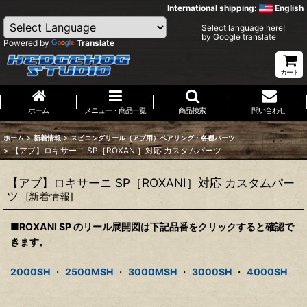
International shipping:
English
Select language here!
by Google translate
Powered by
Translate
カート
ホーム
メニュー・商品一覧
商品検索
問い合わせ
>
>
ホーム
新着情報
スピニングリール（アブ用）ベアリング・各種パーツ
>
【アブ】ロキサーニ SP［ROXANI］対応 カスタムパーツ
【アブ】ロキサーニ SP［ROXANI］対応 カスタムパー
ツ
[
新着情報
]
■ROXANI SP のリール展開図は下記品番をクリックすると確認で
きます。
2000SH
・
2500MSH
・
3000MSH
・
3000SH
・
4000SH