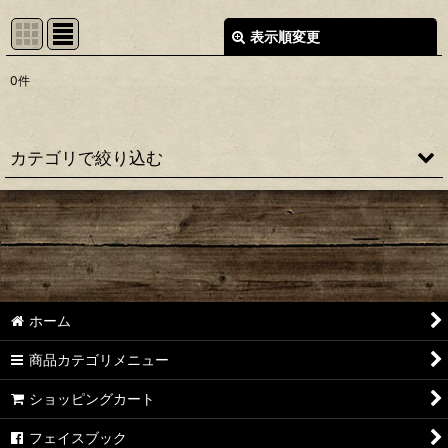
表示順変更
閉じる
0
件
表示数
:
並び順
:
カテゴリで絞り込む
絞り込む
【アブ】ゼノン［ZENON］対応 カスタムパーツ
【アブ】ゼノン MG-X［ZENON］対応 カスタムパーツ
【アブ】レボ［REVO MGX THETA］対応 カスタムパーツ
ホーム
【アブ】レボ［REVO ALX THETA］対応 カスタムパーツ
商品カテゴリメニュー
【アブ】レボ［REVO SP Beast］対応 カスタムパーツ
ショッピングカート
【アブ】レボ［REVO SP Rocket］対応 カスタムパーツ
フェイスブック