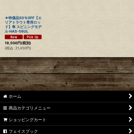
絞り込む
★特価品50％OFF【エ
リアトラウト専用ロッ
ド】隼 スピニングモデ
ル HAS-56UL
19,500
円
(税別)
(
税込
:
21,450
円
)
ホーム
商品カテゴリメニュー
ショッピングカート
フェイスブック