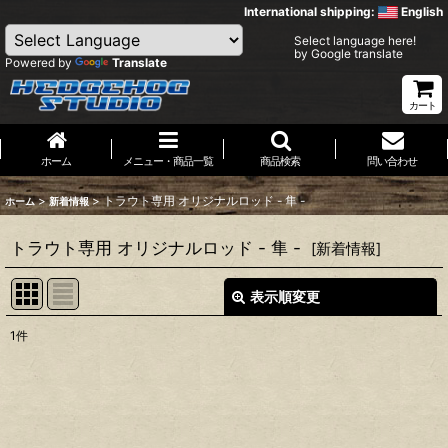
International shipping:
English
Select language here!
by Google translate
Powered by
Translate
カート
ホーム
メニュー・商品一覧
商品検索
問い合わせ
>
>
トラウト専用 オリジナルロッド - 隼 -
ホーム
新着情報
トラウト専用 オリジナルロッド - 隼 -
[
新着情報
]
表示順変更
閉じる
1
件
表示数
:
並び順
: