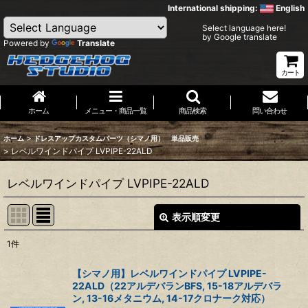
International shipping:
English
Select language here!
by Google translate
Powered by
Translate
カート
ホーム
メニュー・商品一覧
商品検索
問い合わせ
>
ホーム
ドレスアップカスタムパーツ（シマノ用） 単品販売
>
レベルワインドパイプ LVPIPE-22ALD
レベルワインドパイプ LVPIPE-22ALD
表示順変更
閉じる
1
件
表示数
:
【シマノ用】レベルワインドパイプ LVPIPE-
22ALD（22アルデバランBFS, 15-18アルデバラ
並び順
:
ン, 13-16メタニウム, 14-17クロナーク対応）