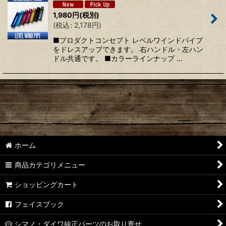
1,980
円
(税別)
絞り込む
(
税込
:
2,178
円
)
■プロダクトコンセプト レベルワインドパイプ
をドレスアップできます。 右ハンドル・左ハン
ドル共通です。 ■カラーラインナップ …
ホーム
商品カテゴリメニュー
ショッピングカート
フェイスブック
シマノ・ダイワ純正パーツのお取り寄せ