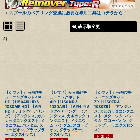
＞
スプールのベアリング交換に必要な専用工具はコチラから！
表示順変更
閉じる
4
件
表示数
:
並び順
:
絞り込む
【シマノ】かっ飛びチ
【シマノ】かっ飛びチ
【シマノ】かっ飛びチ
ューニングキットAIR
ューニングキット
ューニングキット
HD【1150AIR HD＆
AIR【1150AIR＆
ZR【1150ZR＆
1030AIR HD】【AIR
1030AIR】【AIRセラミ
1030ZR】（アンタレ
HDセラミックベアリン
ックベアリング】（ア
ス, カルカッタコンクエ
グ】（アンタレス, カル
ンタレス, カルカッタコ
スト, メタニウム, バン
カッタコンクエスト, メ
ンクエスト, メタニウ
タム, スコーピオン, グ
タニウム, バンタム, ス
ム, バンタム, スコーピ
ラップラー, エクスセン
コーピオン, グラップラ
オン, グラップラー, エ
ス）
ー, エクスセンス）
クスセンス）