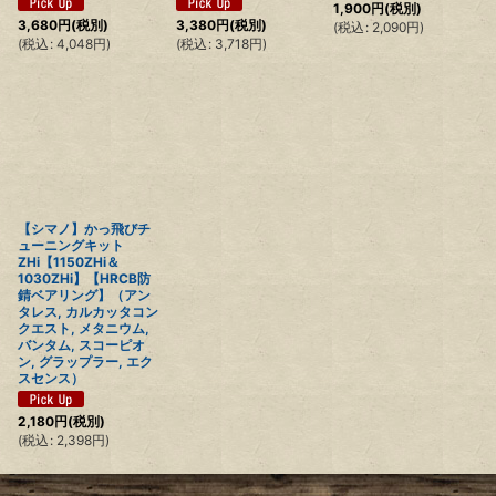
1,900
円
(税別)
3,680
円
(税別)
3,380
円
(税別)
(
税込
:
2,090
円
)
(
税込
:
4,048
円
)
(
税込
:
3,718
円
)
【シマノ】かっ飛びチ
ューニングキット
ZHi【1150ZHi＆
1030ZHi】【HRCB防
錆ベアリング】（アン
タレス, カルカッタコン
クエスト, メタニウム,
バンタム, スコーピオ
ン, グラップラー, エク
スセンス）
2,180
円
(税別)
(
税込
:
2,398
円
)