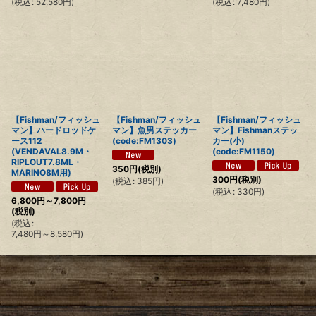
(
税込
:
52,580
円
)
(
税込
:
7,480
円
)
【Fishman/フィッシュ
【Fishman/フィッシュ
【Fishman/フィッシュ
マン】ハードロッドケ
マン】魚男ステッカー
マン】Fishmanステッ
ース112
(code:FM1303)
カー(小)
(VENDAVAL8.9M・
(code:FM1150)
RIPLOUT7.8ML・
350
円
(税別)
MARINO8M用)
300
円
(税別)
(
税込
:
385
円
)
(
税込
:
330
円
)
6,800
円
～7,800
円
(税別)
(
税込
:
7,480
円
～8,580
円
)