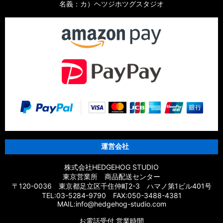
名義：カ）ヘツジホツグスタジオ
運営会社
株式会社HEDGEHOG STUDIO
東京営業所 商品配送センター
〒120-0036 東京都足立区千住仲町2-3 ハマノ第1ビル401号
TEL:03-5284-9790 FAX:050-3488-4381
MAIL:info@hedgehog-studio.com
お電話受付 営業時間