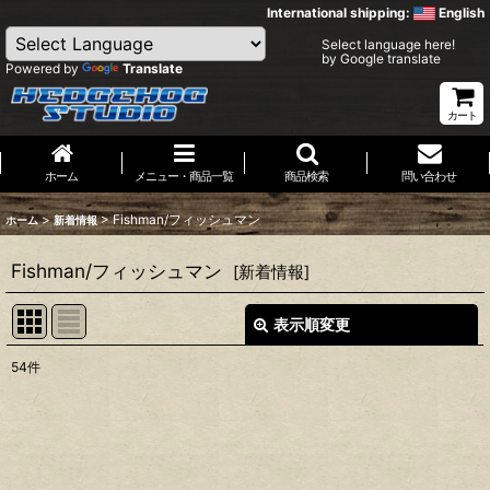
International shipping:
English
Select language here!
by Google translate
Powered by
Translate
カート
ホーム
メニュー・商品一覧
商品検索
問い合わせ
>
>
Fishman/フィッシュマン
ホーム
新着情報
Fishman/フィッシュマン
[
新着情報
]
表示順変更
閉じる
54
件
表示数
:
並び順
: