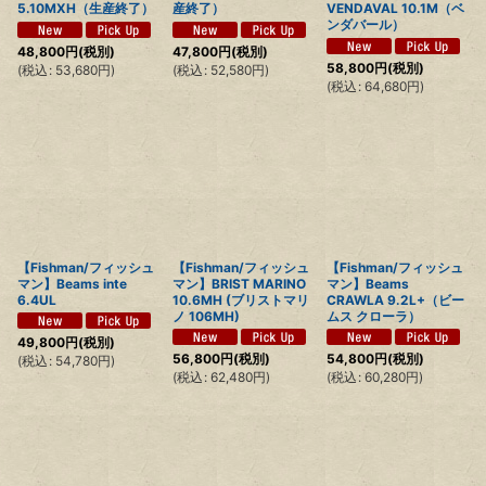
5.10MXH（生産終了）
産終了）
VENDAVAL 10.1M（ベ
ンダバール）
48,800
円
(税別)
47,800
円
(税別)
58,800
円
(税別)
(
税込
:
53,680
円
)
(
税込
:
52,580
円
)
(
税込
:
64,680
円
)
【Fishman/フィッシュ
【Fishman/フィッシュ
【Fishman/フィッシュ
マン】Beams inte
マン】BRIST MARINO
マン】Beams
6.4UL
10.6MH (ブリストマリ
CRAWLA 9.2L+（ビー
ノ 106MH)
ムス クローラ）
49,800
円
(税別)
56,800
円
(税別)
54,800
円
(税別)
(
税込
:
54,780
円
)
(
税込
:
62,480
円
)
(
税込
:
60,280
円
)