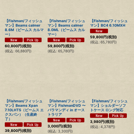
【Fishman/フィッシュ
【Fishman/フィッシュ
【Fishman/フィッシュ
マン】Beams calmer
マン】Beams calmer
マン】BC4 6.10MXH
8.6M（ビームス カルマ
8.0ML（ビームス カル
ー）
マー）
59,800
円
(税別)
(
税込
:
65,780
円
)
60,800
円
(税別)
59,800
円
(税別)
(
税込
:
66,880
円
)
(
税込
:
65,780
円
)
【Fishman/フィッシュ
【Fishman/フィッシュ
【Fishman/フィッシュ
マン】Beams Xpan
マン】FishmanDVD 〜
マン】ショルダーソフ
7.10LHTS（ビームス エ
バラマンディ in オース
トケース ロング対応
クスパン）（生産終
トラリア
了）
3,980
円
(税別)
3,000
円
(税別)
(
税込
:
4,378
円
)
39,800
円
(税別)
(
税込
:
3,300
円
)