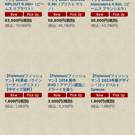
RIPLOUT 9.0M+（ビー
9.9H（ブリスト マリ
blancsierra 4.8UL（ビ
ムス リプラウト）
ノ）
ームス ブランシエラ）
63,800
円
(税別)
59,800
円
(税別)
39,800
円
(税別)
(
税込
:
70,180
円
)
(
税込
:
65,780
円
)
(
税込
:
43,780
円
)
【Fishman/フィッシュ
【Fishman/フィッシュ
【Fishman/フィッシュ
マン】PE革命（ライン
マン】2018 新作
マン】2023年新デザイ
コーティングミスト）
DVD！アマゾン源流に
ン！ロッドベルト
【中サイズ送料】
ドラードを追う
2pieces
1,800
円
(税別)
3,000
円
(税別)
1,800
円
(税別)
(
税込
:
1,980
円
)
(
税込
:
3,300
円
)
(
税込
:
1,980
円
)