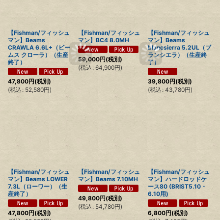
【Fishman/フィッシュ
【Fishman/フィッシュ
【Fishman/フィッシュ
マン】Beams
マン】BC4 8.0MH
マン】Beams
CRAWLA 6.6L+（ビー
blancsierra 5.2UL（ブ
ムス クローラ）（生産
ランシエラ）（生産終
59,000
円
(税別)
終了）
了）
(
税込
:
64,900
円
)
47,800
円
(税別)
39,800
円
(税別)
(
税込
:
52,580
円
)
(
税込
:
43,780
円
)
【Fishman/フィッシュ
【Fishman/フィッシュ
【Fishman/フィッシュ
マン】Beams LOWER
マン】Beams 7.10MH
マン】ハードロッドケ
7.3L（ローワー）（生
ース80 (BRIST5.10・
産終了）
6.10用)
49,800
円
(税別)
(
税込
:
54,780
円
)
47,800
円
(税別)
6,800
円
(税別)