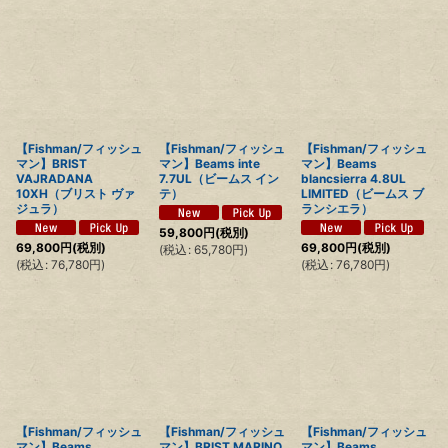
【Fishman/フィッシュ
【Fishman/フィッシュ
【Fishman/フィッシュ
マン】BRIST
マン】Beams inte
マン】Beams
VAJRADANA
7.7UL（ビームス イン
blancsierra 4.8UL
10XH（ブリスト ヴァ
テ）
LIMITED（ビームス ブ
ジュラ）
ランシエラ）
59,800
円
(税別)
69,800
円
(税別)
69,800
円
(税別)
(
税込
:
65,780
円
)
(
税込
:
76,780
円
)
(
税込
:
76,780
円
)
【Fishman/フィッシュ
【Fishman/フィッシュ
【Fishman/フィッシュ
マン】Beams
マン】BRIST MARINO
マン】Beams