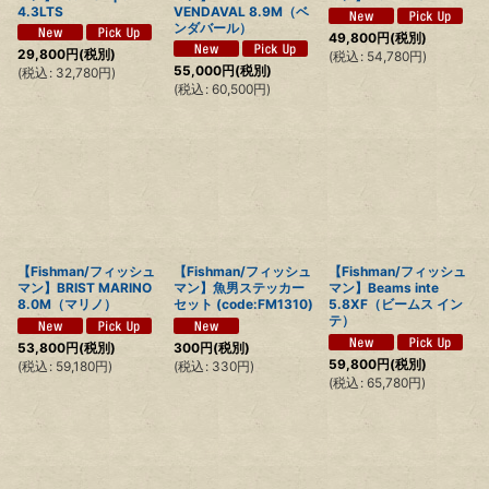
4.3LTS
VENDAVAL 8.9M（ベ
ンダバール）
49,800
円
(税別)
29,800
円
(税別)
(
税込
:
54,780
円
)
55,000
円
(税別)
(
税込
:
32,780
円
)
(
税込
:
60,500
円
)
【Fishman/フィッシュ
【Fishman/フィッシュ
【Fishman/フィッシュ
マン】BRIST MARINO
マン】魚男ステッカー
マン】Beams inte
8.0M（マリノ）
セット (code:FM1310)
5.8XF（ビームス イン
テ）
53,800
円
(税別)
300
円
(税別)
59,800
円
(税別)
(
税込
:
59,180
円
)
(
税込
:
330
円
)
(
税込
:
65,780
円
)