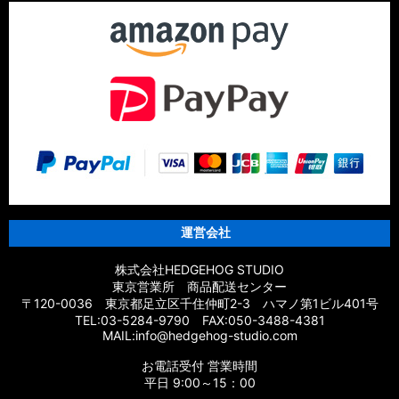
運営会社
株式会社HEDGEHOG STUDIO
東京営業所 商品配送センター
〒120-0036 東京都足立区千住仲町2-3 ハマノ第1ビル401号
TEL:03-5284-9790 FAX:050-3488-4381
MAIL:info@hedgehog-studio.com
お電話受付 営業時間
平日 9:00～15：00