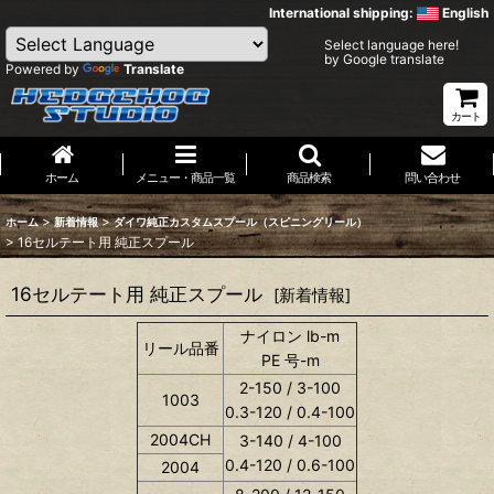
International shipping:
English
Select language here!
by Google translate
Powered by
Translate
カート
ホーム
メニュー・商品一覧
商品検索
問い合わせ
>
>
ホーム
新着情報
ダイワ純正カスタムスプール（スピニングリール）
>
16セルテート用 純正スプール
16セルテート用 純正スプール
[
新着情報
]
ナイロン lb-m
リール品番
PE 号-m
2-150 / 3-100
1003
0.3-120 / 0.4-100
2004CH
3-140 / 4-100
0.4-120 / 0.6-100
2004