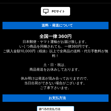
16ブラスト用 純正スプール
PCサイト
18スイッチヒッター用 スプール
17Xファイア用 純正スプール
送料・発送について
17イージス用 純正スプール
全国一律 360円
日本郵便・ヤマト運輸がお届け致します。
17月下美人AIR用 純正スプール
いくつ商品を同梱されても、一律360円です。
ご購入金額10,000円（税抜）以上で全商品の送料・代引手数料が無
料！
17月下美人EX用 純正スプール
土・日・祝は、
15エメラルダスAIR用 純正スプール
商品発送をお休みしております。
16エメラルダス用 純正スプール
休み明けは発送が混み合っておりますので、
当日出荷ができない場合がございます。
ご了承下さいませ。
17エメラルダスMX用 純正スプール
お支払方法
RCSスプール（ルアー用）
RCSスプール（ISO用）