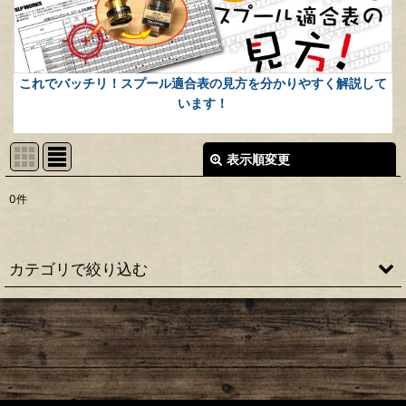
これでバッチリ！スプール適合表の見方を分かりやすく解説して
います！
表示順変更
閉じる
0
件
表示数
:
並び順
:
カテゴリで絞り込む
絞り込む
15イグジスト用 純正スプール
17スティーズ(スピニング)用 純正スプール
16セルテート用 純正スプール