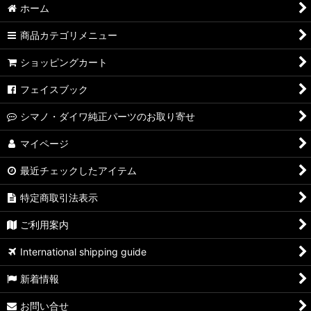
ホーム
15ルビアス用 純正スプール
商品カテゴリメニュー
17セオリー用 純正スプール
ショッピングカート
16EM MS用 純正スプール
フェイスブック
17モアザン用 純正スプール
シマノ・ダイワ純正パーツのお取り寄せ
14モアザン用 純正スプール
マイページ
最近チェックしたアイテム
14プレッソ用 純正スプール
特定商取引法表示
15トーナメントISO LBD用 純正スプール
ご利用案内
15ソルティガ用 純正スプール
International shipping guide
14ソルティガ エクスペディション用 純正スプール
新着情報
16キャタリナ用 純正スプール
お問い合せ