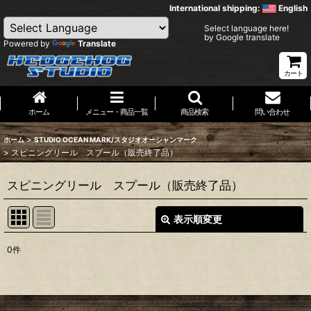
International shipping:
English
Select language here!
by Google translate
Powered by
Translate
カート
ホーム
メニュー・商品一覧
商品検索
問い合わせ
>
ホーム
STUDIO OCEAN MARK/スタジオオーシャンマーク
>
スピニングリール スプール（販売終了品）
スピニングリール スプール（販売終了品）
表示順変更
閉じる
0
件
表示数
:
並び順
: