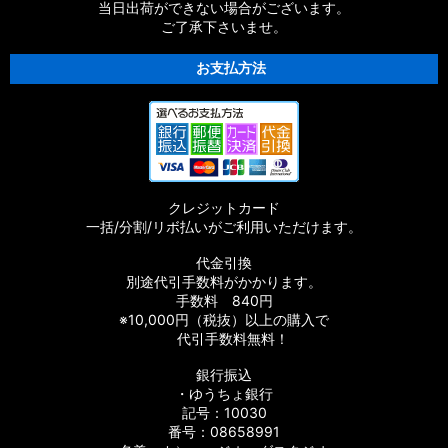
当日出荷ができない場合がございます。
ご了承下さいませ。
（シリーズ）ビンテージ
お支払方法
（シリーズ）ウォーターカラー
（シリーズ）Fish series English
（その他）キャッチコピー
（その他）釣りの格言？
クレジットカード
一括/分割/リボ払いがご利用いただけます。
（その他）釣りに便利
代金引換
別途代引手数料がかかります。
（その他）浮世絵
手数料 840円
※10,000円（税抜）以上の購入で
（その他）漢字
代引手数料無料！
（その他）パターン
銀行振込
・ゆうちょ銀行
記号：10030
（その他）ジャパネスク
番号：08658991