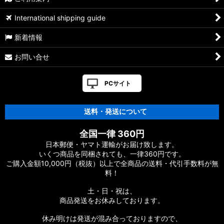
（魚種）コイ・ヘラブナ・金魚
International shipping guide
（魚種）その他
新着情報
（釣り風景）ルアーフィッシング
お問い合せ
（釣り風景）フライフィッシング
PCサイト
（釣り風景）磯釣り
（釣り風景）船釣り
送料・発送について
（釣り風景）その他
全国一律 360円
日本郵便・ヤマト運輸がお届け致します。
（水中画像）海の風景
いくつ商品を同梱されても、一律360円です。
ご購入金額10,000円（税抜）以上で全商品の送料・代引手数料が無
料！
（水中画像）サンゴ
土・日・祝は、
（水中画像）海水魚
商品発送をお休みしております。
（シリーズ）魚図鑑
休み明けは発送が混み合っておりますので、