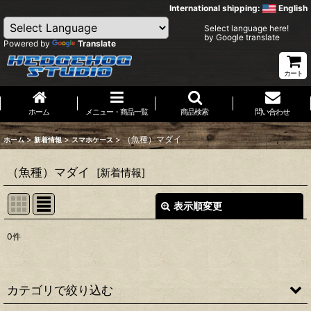
International shipping:
English
Select language here!
by Google translate
Powered by
Translate
カート
ホーム
メニュー・商品一覧
商品検索
問い合わせ
>
>
>
（魚種）マダイ
ホーム
新着情報
スマホケース
（魚種）マダイ
[
新着情報
]
表示順変更
閉じる
0
件
表示数
:
並び順
:
カテゴリで絞り込む