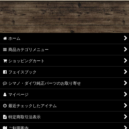
絞り込む
HEDGEHOG STUDIO オリジナル
iPhone専用防水スマホシール
（魚種）ブラックバス・スズキ
ホーム
（魚種）トラウト
商品カテゴリメニュー
（魚種）メジナ・グレ・オナガ
ショッピングカート
（魚種）マダイ
フェイスブック
（魚種）クロダイ・チヌ
シマノ・ダイワ純正パーツのお取り寄せ
（魚種）メバル・カサゴ・アジ
マイページ
最近チェックしたアイテム
（魚種）マグロ・シイラ
特定商取引法表示
（魚種）青物・ブリ・カンパチ
ご利用案内