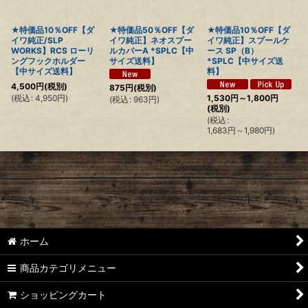
★特価品10％OFF【ダ
★特価品50％OFF【ダ
★特価品10％OFF【ダ
イワ純正/SLP
イワ純正】ネオスプー
イワ純正】スプールケ
WORKS】RCS ローリ
ルカバーA *SPLC【中
ース SP（B）
ングフックホルダー
サイズ送料】
*SPLC【中サイズ送
【中サイズ送料】
料】
4,500
円
(税別)
875
円
(税別)
(
税込
:
4,950
円
)
1,530
円
～1,800
円
(
税込
:
963
円
)
(税別)
(
税込
:
1,683
円
～1,980
円
)
ホーム
商品カテゴリメニュー
ショッピングカート