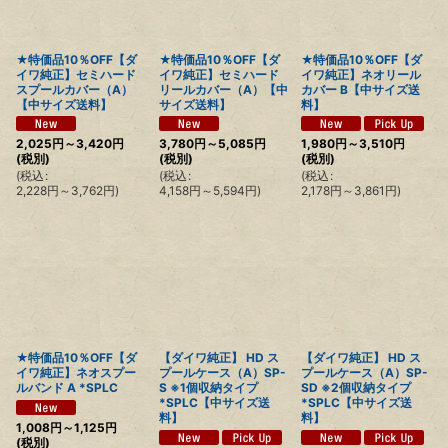
絞り込む
★特価品10％OFF【ダ
★特価品10％OFF【ダ
★特価品10％OFF【ダ
イワ純正】セミハード
イワ純正】セミハード
イワ純正】ネオリール
スプールカバー（A）
リールカバー（A）【中
カバー B【中サイズ送
【中サイズ送料】
サイズ送料】
料】
2,025
円
～3,420
円
3,780
円
～5,085
円
1,980
円
～3,510
円
(税別)
(税別)
(税別)
(
税込
:
(
税込
:
(
税込
:
2,228
円
～3,762
円
)
4,158
円
～5,594
円
)
2,178
円
～3,861
円
)
★特価品10％OFF【ダ
【ダイワ純正】 HD ス
【ダイワ純正】 HD ス
イワ純正】ネオスプー
プールケース（A）SP-
プールケース（A）SP-
ルバンド A *SPLC
S ※1個収納タイプ
SD ※2個収納タイプ
*SPLC【中サイズ送
*SPLC【中サイズ送
料】
料】
1,008
円
～1,125
円
(税別)