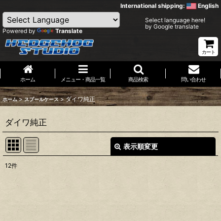
International shipping:
English
Select language here!
by Google translate
Powered by
Translate
カート
ホーム
メニュー・商品一覧
商品検索
問い合わせ
>
>
ダイワ純正
ホーム
スプールケース
ダイワ純正
表示順変更
閉じる
12
件
表示数
:
並び順
: