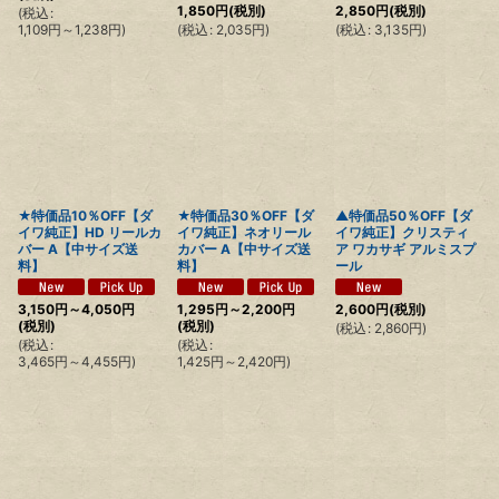
1,850
円
(税別)
2,850
円
(税別)
(
税込
:
1,109
円
～1,238
円
)
(
税込
:
2,035
円
)
(
税込
:
3,135
円
)
★特価品10％OFF【ダ
★特価品30％OFF【ダ
▲特価品50％OFF【ダ
イワ純正】HD リールカ
イワ純正】ネオリール
イワ純正】クリスティ
バー A【中サイズ送
カバー A【中サイズ送
ア ワカサギ アルミスプ
料】
料】
ール
3,150
円
～4,050
円
1,295
円
～2,200
円
2,600
円
(税別)
(税別)
(税別)
(
税込
:
2,860
円
)
(
税込
:
(
税込
:
3,465
円
～4,455
円
)
1,425
円
～2,420
円
)