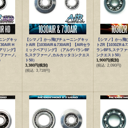
ニングキッ
【シマノ】かっ飛びチューニングキッ
【シマノ】かっ飛
30AIR H
トAIR【1030AIR＆730AIR】【AIRセラ
トZR【1030ZR＆
ベアリング】
ミックベアリング】（アルデバランBF
ランBFS,ステフ
テファーノ,
S,ステファーノ,カルカッタコンクエス
ンクエスト50）
）
ト50）
1,900円
(税別)
3,380円
(税別)
(
税込
:
2,090円
)
(
税込
:
3,718円
)