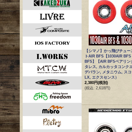
【シマノ】かっ飛びチュー
トAIR BFS【1030AIR BFS
BFS】【AIR BFSベアリ
タレス, カルカッタコンクエ
デバラン, メタニウム, スコ
LX, エクスセンス）
2,380円
(税別)
(
税込
:
2,618円
)