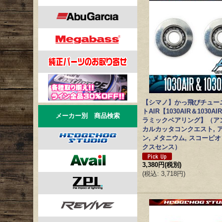
【シマノ】かっ飛びチュー
トAIR【1030AIR＆1030A
メーカー別 商品検索
ラミックベアリング】（ア
カルカッタコンクエスト, 
ン, メタニウム, スコーピオン,
クスセンス）
3,380円
(税別)
(
税込
:
3,718円
)