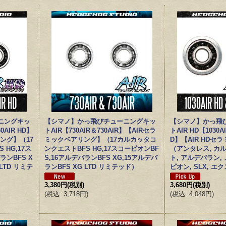
ニングキッ
【シマノ】かっ飛びチューニングキッ
【シマノ】かっ飛
30AIR HD】
トAIR【730AIR＆730AIR】【AIRセラ
トAIR HD【1030AI
リング】（17
ミックベアリング】（17カルカッタコ
D】【AIR HD
HG,17ス
ンクエストBFS HG,17スコーピオンBF
（アンタレス, カ
ランBFS X
S,16アルデバランBFS XG,15アルデバ
ト, アルデバラン,
LTD リミテ
ランBFS XG LTD リミテッド）
ピオン, SLX, 
3,380円
(税別)
3,680円
(税別)
(
税込
:
3,718円
)
(
税込
:
4,048円
)