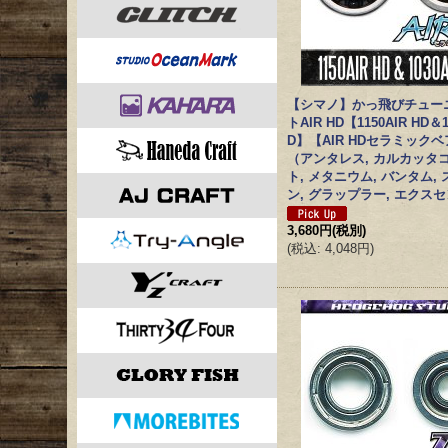
【シマノ】かっ飛びチュー
トAIR HD【1150AIR HD＆1
D】【AIR HDセラミック
（アンタレス, カルカッタ
ト, メタニウム, バンタム,
ン, グラップラー, エクス
3,680円
(税別)
(
税込
:
4,048円
)