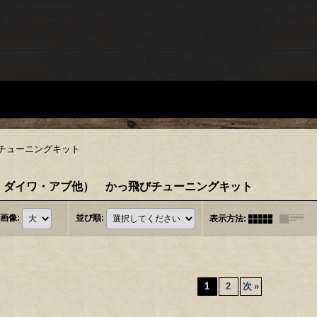
チューニングキット
・ダイワ・アブ他） かっ飛びチューニングキット
画像
:
並び順
:
表示方法
:
1
2
次
»