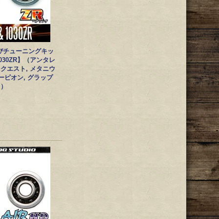
びチューニングキッ
1030ZR】（アンタレ
ンクエスト, メタニウ
コーピオン, グラップ
ス）