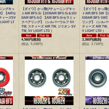
ニングキッ
【ダイワ】かっ飛びチューニングキッ
【ダイワ】かっ飛
IR】【AIRセ
トAIR BFS-Si【1030AIR BFS-Si＆103
トAIR BFS SW【1
ティーズSV
0AIR BFS-Si】【AIR BFS-Siセラミッ
030AIR BFS SW
IGHT LT
クベアリング】（シルバーウルフ SV
リング】（シルバーウ
TW, スティーズ AIR TW, ジリオン SV
ティーズ AIR TW,
TW, SV LIGHT LTD ）
V LIGHT LTD ）
4,580円
(税別)
3,380円
(税別)
(
税込
:
5,038円
)
(
税込
:
3,718円
)