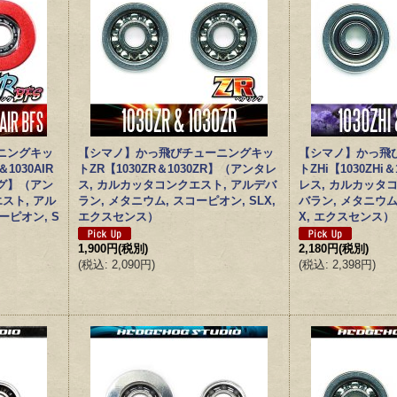
ニングキッ
【シマノ】かっ飛びチューニングキッ
【シマノ】かっ飛
＆1030AIR
トZR【1030ZR＆1030ZR】（アンタレ
トZHi【1030ZHi
ング】（アン
ス, カルカッタコンクエスト, アルデバ
レス, カルカッタ
スト, アル
ラン, メタニウム, スコーピオン, SLX,
バラン, メタニウム
ーピオン, S
エクスセンス）
X, エクスセンス）
1,900円
(税別)
2,180円
(税別)
(
税込
:
2,090円
)
(
税込
:
2,398円
)