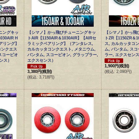
ニングキッ
【シマノ】かっ飛びチューニングキッ
【シマノ】かっ飛
030AIR H
トAIR【1150AIR＆1030AIR】【AIRセ
トZR【1150ZR＆
ベアリング】
ラミックベアリング】（アンタレス,
ス, カルカッタコ
コンクエス
カルカッタコンクエスト, メタニウム,
ム, バンタム, ス
 スコーピオ
バンタム, スコーピオン, グラップラー,
ラー, エクスセン
センス）
エクスセンス）
1,900円
(税別)
3,380円
(税別)
(
税込
:
2,090円
)
(
税込
:
3,718円
)