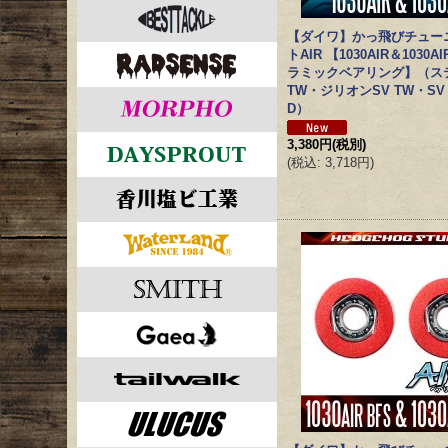
【ダイワ】かっ飛びチュー
トAIR 【1030AIR＆1030A
ラミックベアリング】（ス
TW・ジリオンSV TW・SV L
D）
3,380円
(税別)
(
税込
:
3,718円
)