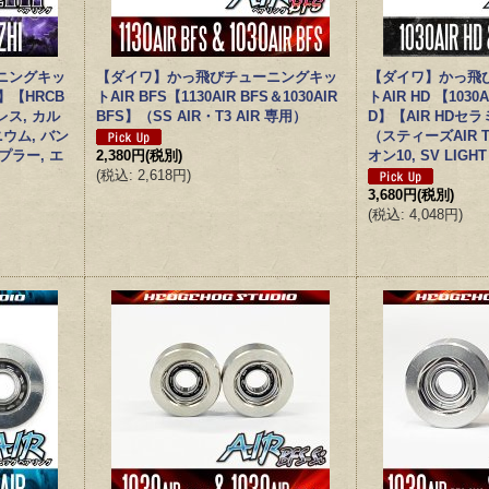
ニングキッ
【ダイワ】かっ飛びチューニングキッ
【ダイワ】かっ飛
i】【HRCB
トAIR BFS【1130AIR BFS＆1030AIR
トAIR HD 【1030A
ス, カル
BFS】（SS AIR・T3 AIR 専用）
D】【AIR HD
ウム, バン
（スティーズAIR TW
プラー, エ
2,380円
(税別)
オン10, SV LIGHT
(
税込
:
2,618円
)
3,680円
(税別)
(
税込
:
4,048円
)