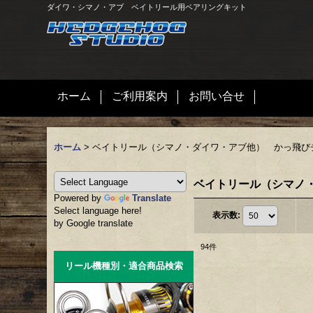
ダイワ・シマノ・アブ ベイトリール用ベアリングキット
ホーム
ご利用案内
お問い合せ
ホーム
>
ベイトリール（シマノ・ダイワ・アブ他） かっ飛び
ベイトリール（シマノ
Powered by
Translate
Select language here!
表示数
:
by Google translate
94
件
リール機種別・適合商品検索