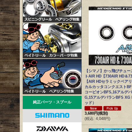
【シマノ】かっ飛びチュー
トAIR HD【730AIR HD＆7
【AIR HDセラミックベア
カルカッタコンクエストBFS 
コーピオンBFS,16アルデバ
G,15アルデバランBFS XG 
純正パーツ・スプール
ッド）
3,680円
(税別)
(
税込
:
4,048円
)