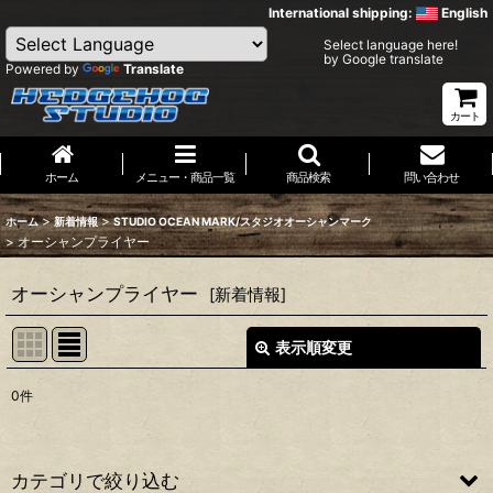
International shipping:
English
Select language here!
by Google translate
Powered by
Translate
カート
ホーム
メニュー・商品一覧
商品検索
問い合わせ
>
>
ホーム
新着情報
STUDIO OCEAN MARK/スタジオオーシャンマーク
>
オーシャンプライヤー
オーシャンプライヤー
[
新着情報
]
表示順変更
閉じる
0
件
表示数
:
並び順
:
カテゴリで絞り込む