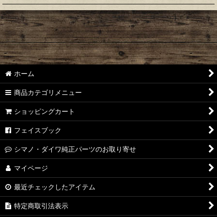
絞り込む
オイル・グリース
オリジナルリール
スピニングリール スプール
ホーム
スピニングリール ハンドル
商品カテゴリメニュー
ハンドルノブ
ショッピングカート
ベイトリール ハンドル
フェイスブック
ハンドルアーム
シマノ・ダイワ純正パーツのお取り寄せ
オーシャングリップ
マイページ
最近チェックしたアイテム
オーシャンプライヤー
特定商取引法表示
フックリムーバー