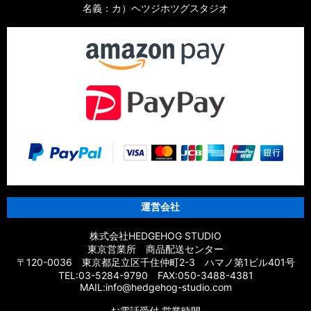
名義：カ）ヘツジホツグスタジオ
運営会社
株式会社HEDGEHOG STUDIO
東京営業所 商品配送センター
〒120-0036 東京都足立区千住仲町2-3 ハマノ第1ビル401号
TEL:03-5284-9790 FAX:050-3488-4381
MAIL:info@hedgehog-studio.com
お電話受付 営業時間