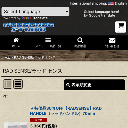
International shipping:
English
Select language here!
by Google translate
Powered by
Translate
カート
ホーム
メニュー・商品一覧
商品検索
問い合わせ
>
RAD SENSE/ラッド センス
ホーム
RAD SENSE/ラッド センス
表示順変更
閉じる
2
件
表示数
:
★特価品30％OFF【RADSENSE】RAD
HANDLE（ラッドハンドル）70mm
並び順
:
3,360
円
(税別)