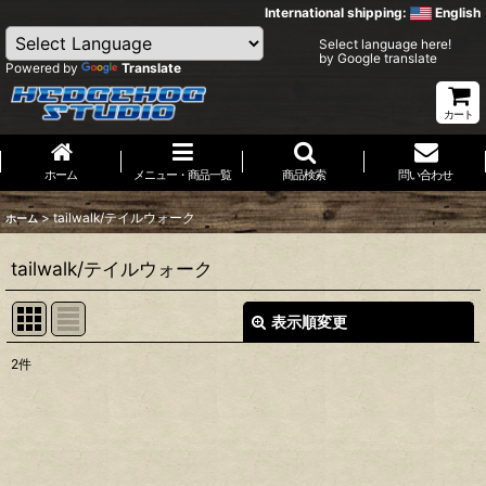
International shipping:
English
Select language here!
by Google translate
Powered by
Translate
カート
ホーム
メニュー・商品一覧
商品検索
問い合わせ
>
tailwalk/テイルウォーク
ホーム
tailwalk/テイルウォーク
表示順変更
閉じる
2
件
表示数
:
並び順
: