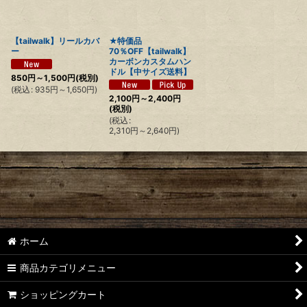
絞り込む
【tailwalk】リールカバ
★特価品
ー
70％OFF【tailwalk】
カーボンカスタムハン
ドル【中サイズ送料】
850
円
～1,500
円
(税別)
(
税込
:
935
円
～1,650
円
)
2,100
円
～2,400
円
(税別)
(
税込
:
2,310
円
～2,640
円
)
ホーム
商品カテゴリメニュー
ショッピングカート