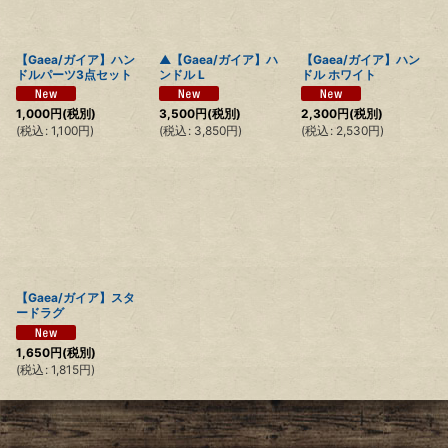
絞り込む
【Gaea/ガイア】ハン
▲【Gaea/ガイア】ハ
【Gaea/ガイア】ハン
ドルパーツ3点セット
ンドル L
ドル ホワイト
1,000
円
(税別)
3,500
円
(税別)
2,300
円
(税別)
(
税込
:
1,100
円
)
(
税込
:
3,850
円
)
(
税込
:
2,530
円
)
【Gaea/ガイア】スタ
ードラグ
1,650
円
(税別)
(
税込
:
1,815
円
)