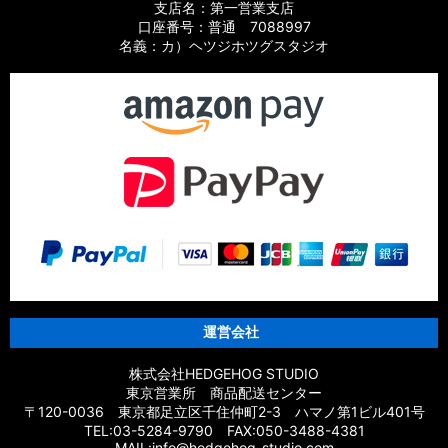
支店名：第一営業支店
口座番号：普通 7088997
名義：カ）ヘツジホツグスタジオ
運営会社
株式会社HEDGEHOG STUDIO
東京営業所 商品配送センター
〒120-0036 東京都足立区千住仲町2-3 ハマノ第1ビル401号
TEL:03-5284-9790 FAX:050-3488-4381
MAIL:info@hedgehog-studio.com