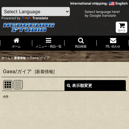
International shipping:
English
Select language here!
by Google translate
Powered by
Translate
カート
ホーム
メニュー・商品一覧
商品検索
問い合わせ
>
>
Gaea/ガイア
ホーム
新着情報
Gaea/ガイア
[
新着情報
]
表示順変更
閉じる
4
件
表示数
:
並び順
: