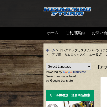
ホーム
ご利用案内
お問い
ホーム
>
ドレスアップカスタムパーツ（ア
>
【アブ用】カムロックスクリュー ELT （
【アブ
Powered by
Translate
Select language here!
by Google translate
リール機種別・適合商品検索