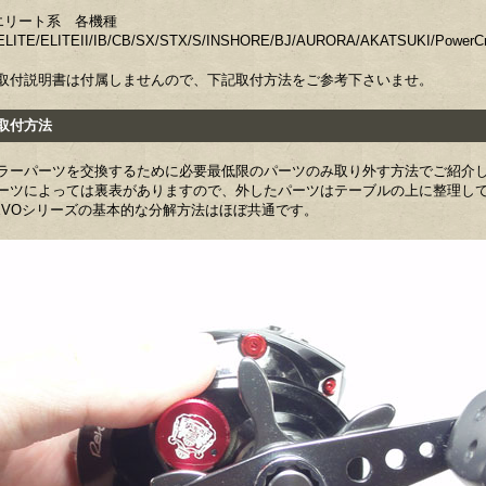
エリート系 各機種
LITE/ELITEII/IB/CB/SX/STX/S/INSHORE/BJ/AURORA/AKATSUKI/PowerC
取付説明書は付属しませんので、下記取付方法をご参考下さいませ。
付方法
ラーパーツを交換するために必要最低限のパーツのみ取り外す方法でご紹介
ーツによっては裏表がありますので、外したパーツはテーブルの上に整理し
EVOシリーズの基本的な分解方法はほぼ共通です。