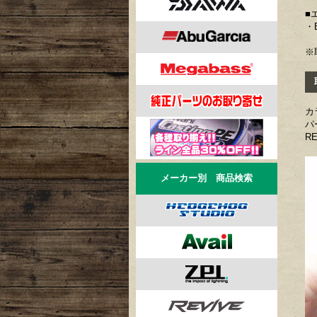
■
・E
※
取
カ
パ
R
メーカー別 商品検索