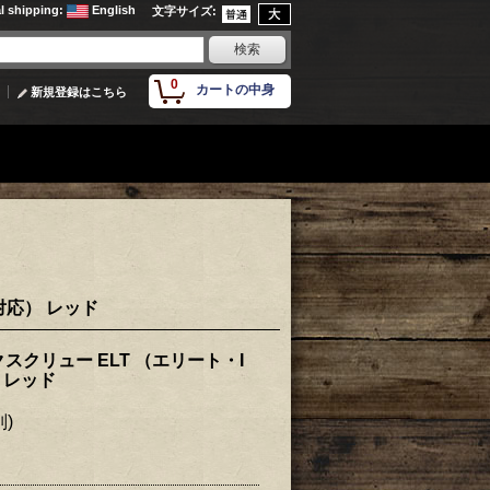
al shipping
:
English
文字サイズ
:
0
カートの中身
新規登録はこちら
対応） レッド
クリュー ELT （エリート・I
 レッド
別)