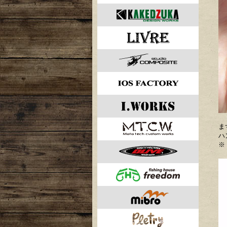
ま
ハ
※