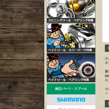
商
カ
ネ
重
(
※
純正パーツ・スプール
※
※
対