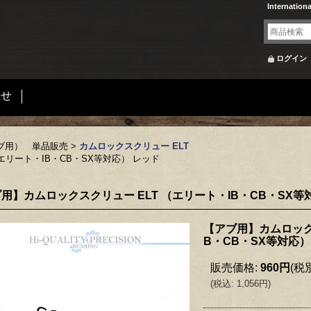
Internation
ログイン
合せ
ブ用） 単品販売
>
カムロックスクリュー ELT
エリート・IB・CB・SX等対応） レッド
用】カムロックスクリュー ELT （エリート・IB・CB・SX等
【アブ用】カムロックス
B・CB・SX等対応）
販売価格
:
960円
(税
(
税込
:
1,056円
)