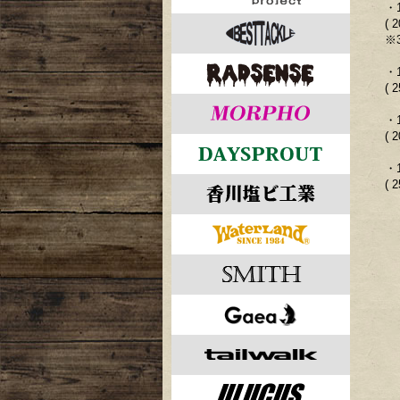
・
( 
※
・
( 
・
( 
・
( 