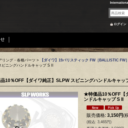
Internation
ログイン
合せ
アリング・各種パーツ
>
【ダイワ】19バリスティック FW［BALLISTIC F
スピニングハンドルキャップ S II
品10％OFF【ダイワ純正】SLPW スピニングハンドルキャップ S
★特価品10％OFF【
ンドルキャップ S II
販売価格
:
3,150円
(
(
税込
:
3,465円
)