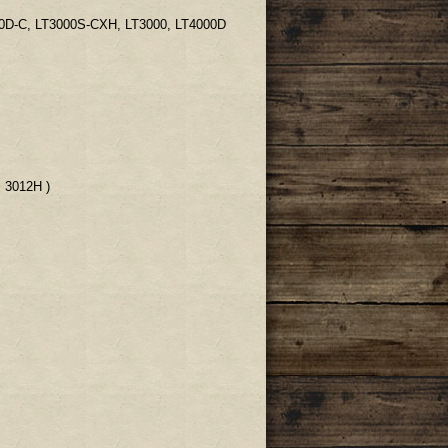
00D-C, LT3000S-CXH, LT3000, LT4000D
 3012H )