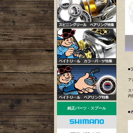
■
ア
ス
内
純正パーツ・スプール
■