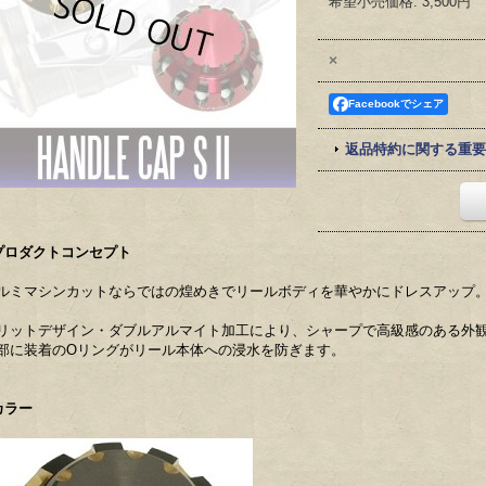
希望小売価格
:
3,500円
×
Facebookでシェア
返品特約に関する重要
プロダクトコンセプト
ルミマシンカットならではの煌めきでリールボディを華やかにドレスアップ
リットデザイン・ダブルアルマイト加工により、シャープで高級感のある外
部に装着のOリングがリール本体への浸水を防ぎます。
カラー