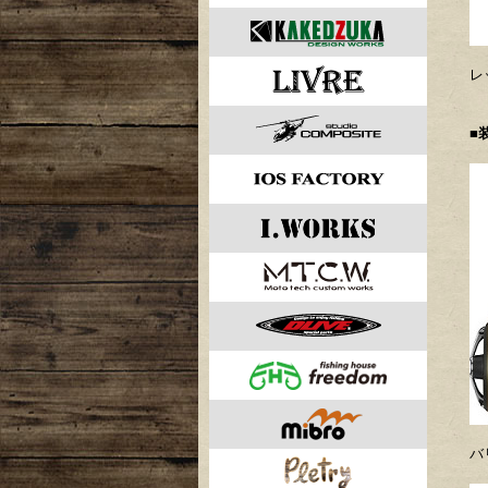
レ
■
バ