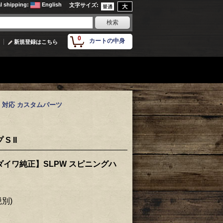
al shipping
:
English
文字サイズ
:
0
カートの中身
新規登録はこちら
W］対応 カスタムパーツ
 II
ダイワ純正】SLPW スピニングハ
税別)