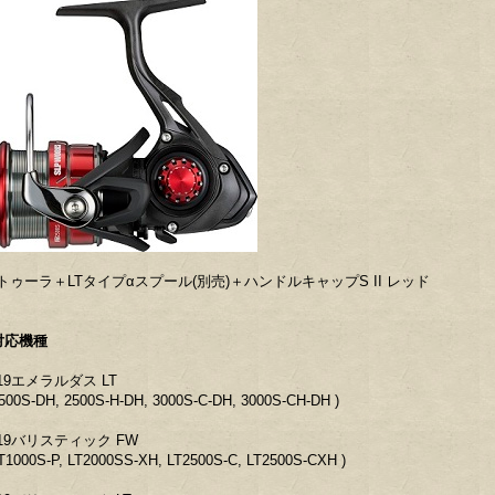
トゥーラ＋LTタイプαスプール(別売)＋ハンドルキャップS II レッド
対応機種
19エメラルダス LT
2500S-DH, 2500S-H-DH, 3000S-C-DH, 3000S-CH-DH )
19バリスティック FW
LT1000S-P, LT2000SS-XH, LT2500S-C, LT2500S-CXH )