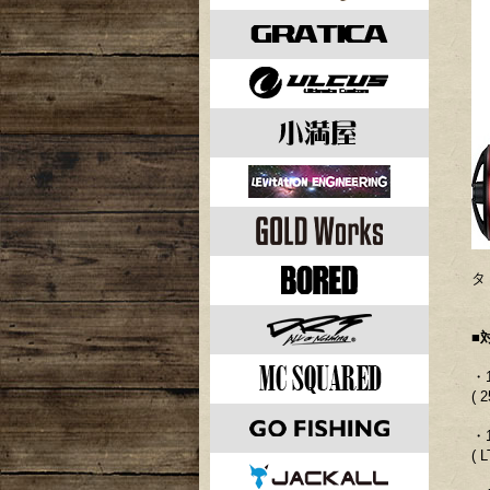
タ
■
・
( 
・
( 