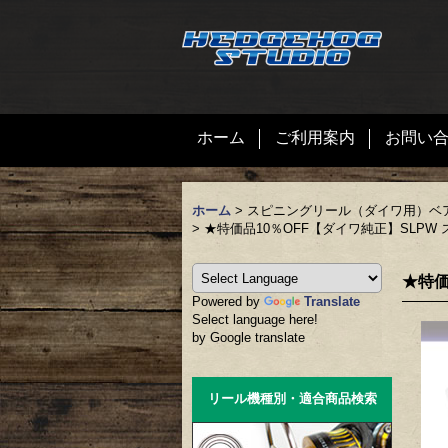
ホーム
ご利用案内
お問い
ホーム
>
スピニングリール（ダイワ用）ベ
>
★特価品10％OFF【ダイワ純正】SLPW 
★特価
Powered by
Translate
Select language here!
by Google translate
リール機種別・適合商品検索