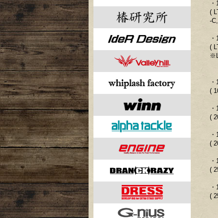
・
( 
-C
・
( 
※
・
( 
・
( 
・
( 
・
( 
・
( 