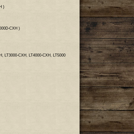
H )
000D-CXH )
XH, LT3000-CXH, LT4000-CXH, LT5000