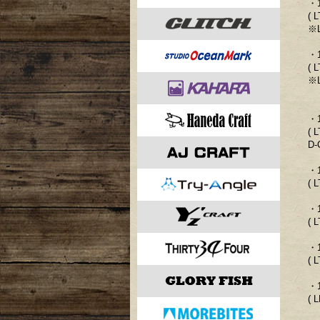
・
( 
※
・
( 
※
・
( 
D-
・
( 
・
( 
・
( 
・
( 