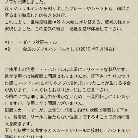
ノブが完成しました。
超々ジュラルミンから削り出したプレートやシャフトも、細部に
至るまで徹底した肉抜きを敢行。
これにより、世界最軽量(※2) を大幅に塗り替える、驚異の軽さを
実現しました。この驚異の軽さ、感度を是非体感して下さい。
※1・・・ダイワ対応モデル
※2・・・金属のダブルハンドルとして(2019 年7 月現在)
ご使用上の注意・・・ハンドルは非常にデリケートな製品です。
通常使用では強度面に問題はありませんが、落下させたりぶつけ
た際に ハンドルの曲がりやノブの割れといったことが生じる場合
があります。くれぐれもお取り扱いにはご注意下さい。
今回のノブは細く遠心力が働かないため、一見回転しにくい気が
しますが、使用上全く問題ございません。
樹脂スカートですが、上側(ノブ側)にあげた状態で装着して下さ
い。装着後、リールに当たらない位置まで下ろすことで異物の侵
入を防ぎます。
下りた状態で装着するとスカートがリールに接触し、ハンドルが
回転しなくなります。