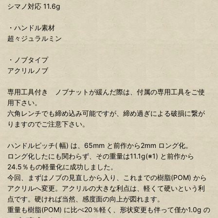
シマノ対応 11.6g
・ハンドル素材
超々ジュラルミン
・ノブタイプ
アクリルノブ
専用工具付き ノブナットが緩んだ際は、付属の専用工具をご使
用下さい。
六角レンチでも締め込み可能ですが、締め過ぎによる破損に繋が
りますのでご注意下さい。
ハンドルピッチ( 幅) は、65mm と前作から2mm ロング化。
ロング化したにも関わらず、その重量は11.1g(※1) と前作から
24.5％もの軽量化に成功しました。
今回、まずはノブの見直しから入り、これまでの樹脂(POM) から
アクリルへ変更。アクリルの大きな利点は、軽くて硬いという利
点です。硬ければ当然、感度面の向上が図れます。
重量も樹脂(POM) に比べ20％軽く、形状変更も伴って僅か1.0g の