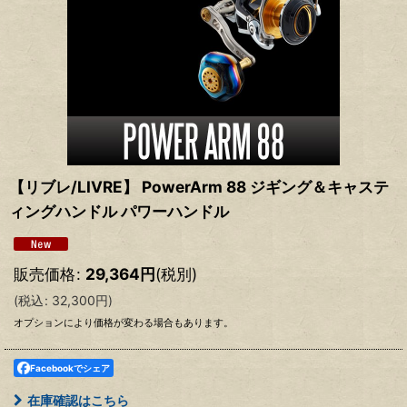
【リブレ/LIVRE】 PowerArm 88 ジギング＆キャステ
ィングハンドル パワーハンドル
販売価格
:
29,364
円
(税別)
(
税込
:
32,300
円
)
オプションにより価格が変わる場合もあります。
Facebookでシェア
在庫確認はこちら