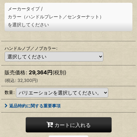
メーカータイプ
/
カラー（ハンドルプレート／センターナット）
を選択してください
ハンドルノブ／ノブカラー
:
販売価格
:
29,364
円
(税別)
(
税込
:
32,300
円
)
数量
:
返品特約に関する重要事項
カートに入れる