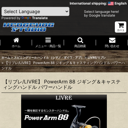
International shipping:
English
Select language here!
by Google translate
Powered by
Translate
カート
ホーム
メニュー・商品一覧
商品検索
問い合わせ
>
>
ホーム
スピニングリール ハンドル （シマノ・ダイワ・アブ）
LIVRE/リブレ
>
【リブレ/LIVRE】 PowerArm 88 ジギング＆キャスティングハンドル パワーハ
ンドル
【リブレ/LIVRE】 PowerArm 88 ジギング＆キャステ
ィングハンドル パワーハンドル