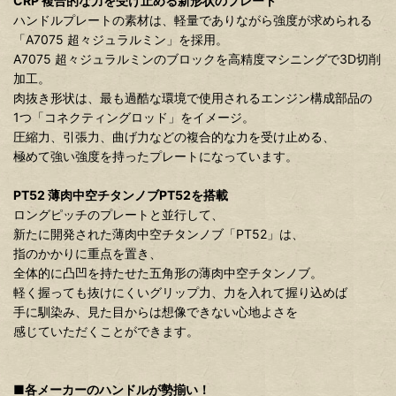
CRP 複合的な力を受け止める新形状のプレート
ハンドルプレートの素材は、軽量でありながら強度が求められる
「A7075 超々ジュラルミン」を採用。
A7075 超々ジュラルミンのブロックを高精度マシニングで3D切削
加工。
肉抜き形状は、最も過酷な環境で使用されるエンジン構成部品の
1つ「コネクティングロッド」をイメージ。
圧縮力、引張力、曲げ力などの複合的な力を受け止める、
極めて強い強度を持ったプレートになっています。
PT52 薄肉中空チタンノブPT52を搭載
ロングピッチのプレートと並行して、
新たに開発された薄肉中空チタンノブ「PT52」は、
指のかかりに重点を置き、
全体的に凸凹を持たせた五角形の薄肉中空チタンノブ。
軽く握っても抜けにくいグリップ力、力を入れて握り込めば
手に馴染み、見た目からは想像できない心地よさを
感じていただくことができます。
■各メーカーのハンドルが勢揃い！