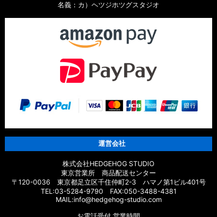
名義：カ）ヘツジホツグスタジオ
運営会社
株式会社HEDGEHOG STUDIO
東京営業所 商品配送センター
〒120-0036 東京都足立区千住仲町2-3 ハマノ第1ビル401号
TEL:03-5284-9790 FAX:050-3488-4381
MAIL:info@hedgehog-studio.com
お電話受付 営業時間