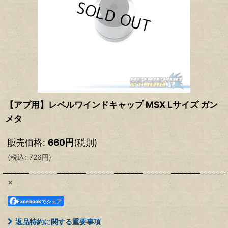
【アブ用】レベルワインドキャップ MSX Lサイズ ガン
メタ
販売価格
:
660
円
(税別)
(
税込
:
726
円
)
×
Facebookでシェア
返品特約に関する重要事項