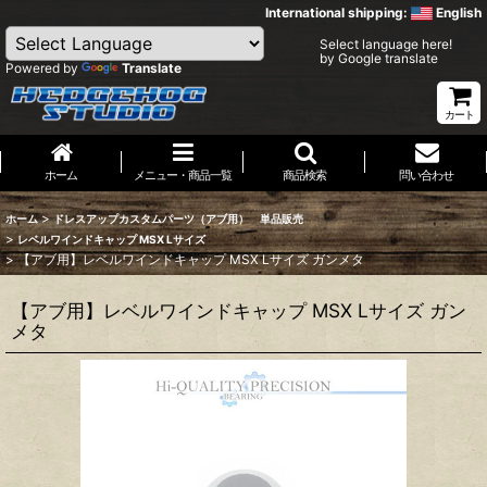
International shipping:
English
Select language here!
by Google translate
Powered by
Translate
カート
ホーム
メニュー・商品一覧
商品検索
問い合わせ
>
ホーム
ドレスアップカスタムパーツ（アブ用） 単品販売
>
レベルワインドキャップ MSX Lサイズ
>
【アブ用】レベルワインドキャップ MSX Lサイズ ガンメタ
【アブ用】レベルワインドキャップ MSX Lサイズ ガン
メタ