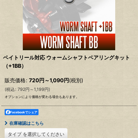
ベイトリール対応 ウォームシャフトベアリングキット
（+1BB）
販売価格
:
720
円
～1,090
円
(税別)
(
税込
:
792
円
～1,199
円
)
オプションにより価格が変わる場合もあります。
Facebookでシェア
在庫確認はこちら
タイプ
を選択してください