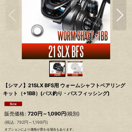
【シマノ】21SLX BFS用 ウォームシャフトベアリング
キット（+1BB）(バス釣り・バスフィッシング)
販売価格
:
720
円
～1,090
円
(税別)
(
税込
:
792
円
～1,199
円
)
オプションにより価格が変わる場合もあります。