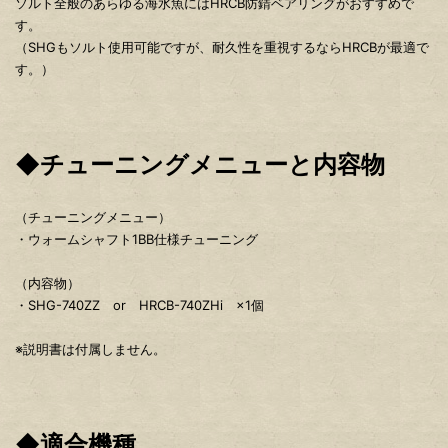
ソルト全般のあらゆる海水魚にはHRCB防錆ベアリングがおすすめで
す。
（SHGもソルト使用可能ですが、耐久性を重視するならHRCBが最適で
す。）
◆チューニングメニューと内容物
（チューニングメニュー）
・ウォームシャフト1BB仕様チューニング
（内容物）
・SHG-740ZZ or HRCB-740ZHi ×1個
※説明書は付属しません。
◆適合機種