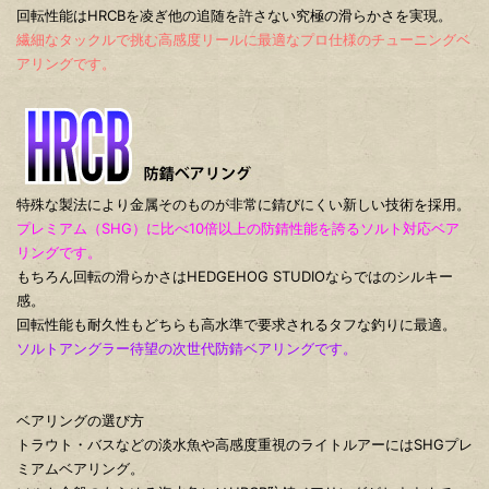
回転性能はHRCBを凌ぎ他の追随を許さない究極の滑らかさを実現。
繊細なタックルで挑む高感度リールに最適なプロ仕様のチューニングベ
アリングです。
特殊な製法により金属そのものが非常に錆びにくい新しい技術を採用。
プレミアム（SHG）に比べ10倍以上の防錆性能を誇るソルト対応ベア
リングです。
もちろん回転の滑らかさはHEDGEHOG STUDIOならではのシルキー
感。
回転性能も耐久性もどちらも高水準で要求されるタフな釣りに最適。
ソルトアングラー待望の次世代防錆ベアリングです。
ベアリングの選び方
トラウト・バスなどの淡水魚や高感度重視のライトルアーにはSHGプレ
ミアムベアリング。