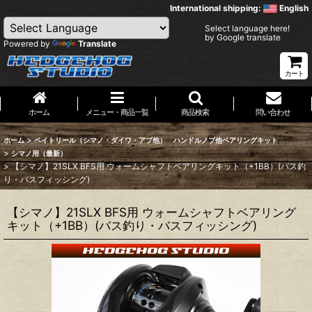
International shipping:
English
Select language here!
by Google translate
Powered by
Translate
カート
ホーム
メニュー・商品一覧
商品検索
問い合わせ
>
ホーム
ベイトリール（シマノ・ダイワ・アブ他） ハンドルノブ他ベアリングキット
>
シマノ用（最新）
>
【シマノ】21SLX BFS用 ウォームシャフトベアリングキット（+1BB）(バス釣
り・バスフィッシング)
【シマノ】21SLX BFS用 ウォームシャフトベアリング
キット（+1BB）(バス釣り・バスフィッシング)