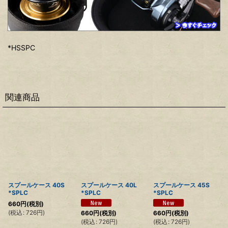
*HSSPC
関連商品
スプールケース 40S
スプールケース 40L
スプールケース 45S
*SPLC
*SPLC
*SPLC
660
円
(税別)
(
税込
:
726
円
)
660
円
(税別)
660
円
(税別)
(
税込
:
726
円
)
(
税込
:
726
円
)