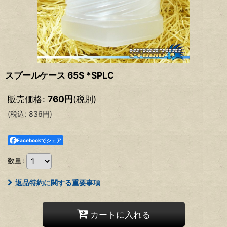
スプールケース 65S *SPLC
販売価格
:
760
円
(税別)
(
税込
:
836
円
)
Facebookでシェア
数量
:
返品特約に関する重要事項
カートに入れる