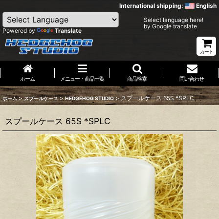
International shipping:
English
Select language here!
by Google translate
Powered by
Translate
カート
ホーム
メニュー・商品一覧
商品検索
問い合わせ
>
>
>
スプールケース 65S *SPLC
ホーム
スプールケース
HEDGEHOG STUDIO
スプールケース 65S *SPLC