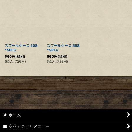
スプールケース 50S
スプールケース 55S
*SPLC
*SPLC
660
円
(税別)
660
円
(税別)
(
税込
:
726
円
)
(
税込
:
726
円
)
ホーム
商品カテゴリメニュー