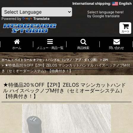
International shipping:
English
Select language here!
by Google translate
Powered by
Translate
カート
ホーム
メニュー・商品一覧
商品検索
問い合わせ
>
>
ホーム
ベイトリール オフセットハンドル （シマノ・アブ・ダイワ用）
ZPI
>
★特価品20％OFF【ZPI】ZELOS マシンカットハンドル ハイスペックノブM付
き（セミオーダーシステム）【特典付き！】
★特価品20％OFF【ZPI】ZELOS マシンカットハンド
ル ハイスペックノブM付き（セミオーダーシステム）
【特典付き！】