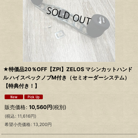
★特価品20％OFF【ZPI】ZELOS マシンカットハンド
ル ハイスペックノブM付き（セミオーダーシステム）
【特典付き！】
販売価格
:
10,560
円
(税別)
(
税込
:
11,616
円
)
希望小売価格
:
13,200
円