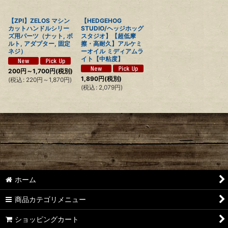
【ZPI】ZELOS マシン
【HEDGEHOG
カットハンドルシリー
STUDIO/ヘッジホッグ
ズ用パーツ（ナット, ボ
スタジオ】【超低摩
ルト, アダプター, 固定
擦・高耐久】アルケミ
ネジ）
ーオイル ミディアムラ
イト【中粘度】
200
円
～1,700
円
(税別)
1,890
円
(税別)
(
税込
:
220
円
～1,870
円
)
(
税込
:
2,079
円
)
ホーム
商品カテゴリメニュー
ショッピングカート