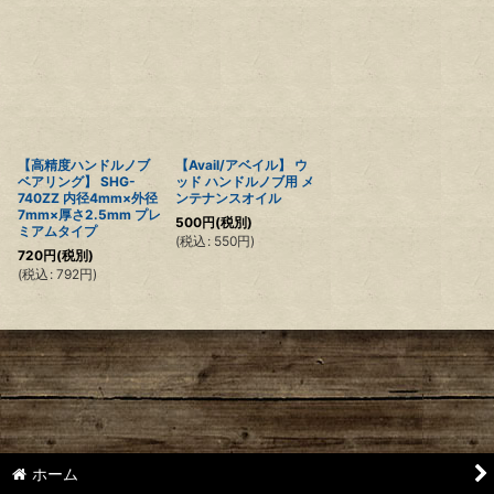
【高精度ハンドルノブ
【Avail/アベイル】 ウ
ベアリング】 SHG-
ッド ハンドルノブ用 メ
740ZZ 内径4mm×外径
ンテナンスオイル
7mm×厚さ2.5mm プレ
500
円
(税別)
ミアムタイプ
(
税込
:
550
円
)
720
円
(税別)
(
税込
:
792
円
)
ホーム