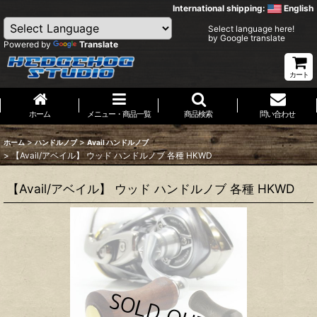
International shipping:
English
Select language here!
by Google translate
Powered by
Translate
カート
ホーム
メニュー・商品一覧
商品検索
問い合わせ
>
>
ホーム
ハンドルノブ
Avail ハンドルノブ
>
【Avail/アベイル】 ウッド ハンドルノブ 各種 HKWD
【Avail/アベイル】 ウッド ハンドルノブ 各種 HKWD