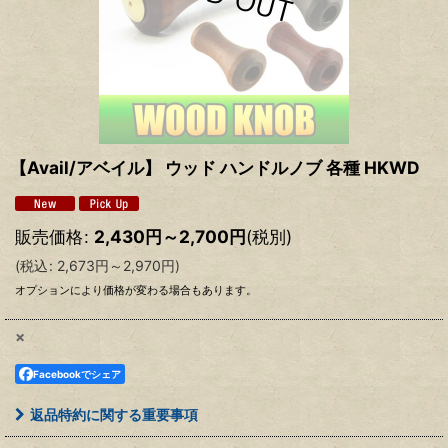
【Avail/アベイル】 ウッド ハンドルノブ 各種 HKWD
販売価格
:
2,430
円
～2,700
円
(税別)
(
税込
:
2,673
円
～2,970
円
)
オプションにより価格が変わる場合もあります。
×
Facebookでシェア
返品特約に関する重要事項