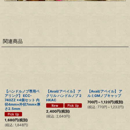
関連商品
【ハンドルノブ専用ベ
【Avail/アベイル】 ア
【Avail/アベイル】 ア
アリング】 ECC-
クリル ハンドルノブ 2
ルミGMノブキャップ
740ZZ ×4個セット 内
HKAC
700
円
～1,120
円
(税別)
径4mm×外径7mm×厚
(
税込
:
770
円
～1,232
円
)
さ2.5mm
2,400
円
(税別)
(
税込
:
2,640
円
)
1,680
円
(税別)
(
税込
:
1,848
円
)