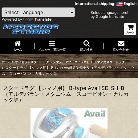
International shipping:
English
Select language here!
by Google translate
Powered by
Translate
カート
ホーム
メニュー・商品一覧
商品検索
問い合わせ
>
>
ホーム
オフセットスタードラグ （シマノ・アブ・ダイワ用）
シマノ用スタードラグ
>
スタードラグ 【シマノ用】 B-type Avail SD-SH-B （アルデバラン・メタニウ
ム・スコーピオン・カルカッタ等）
スタードラグ 【シマノ用】 B-type Avail SD-SH-B
（アルデバラン・メタニウム・スコーピオン・カルカ
ッタ等）