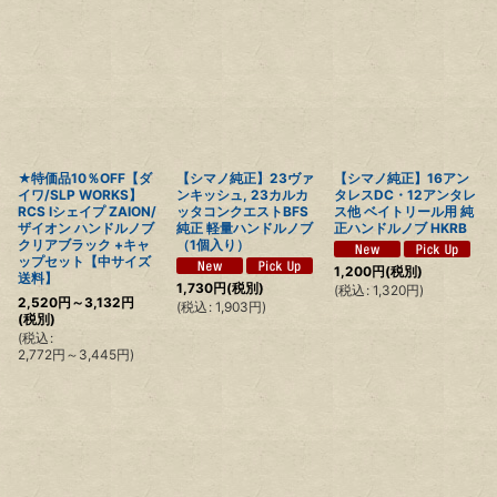
★特価品10％OFF【ダ
【シマノ純正】23ヴァ
【シマノ純正】16アン
イワ/SLP WORKS】
ンキッシュ, 23カルカ
タレスDC・12アンタレ
RCS Iシェイプ ZAION/
ッタコンクエストBFS
ス他 ベイトリール用 純
ザイオン ハンドルノブ
純正 軽量ハンドルノブ
正ハンドルノブ HKRB
クリアブラック +キャ
（1個入り）
ップセット【中サイズ
1,200
円
(税別)
送料】
1,730
円
(税別)
(
税込
:
1,320
円
)
2,520
円
～3,132
円
(
税込
:
1,903
円
)
(税別)
(
税込
:
2,772
円
～3,445
円
)