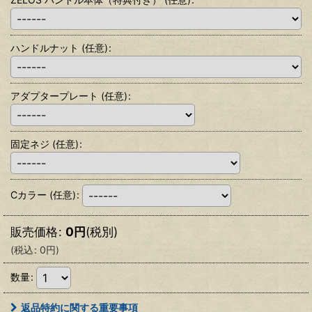
ハンドルナット
(任意)
:
アダプタープレート
(任意)
:
固定ネジ
(任意)
:
Cカラー
(任意)
:
販売価格
:
0
円
(税別)
(
税込
:
0
円
)
数量
:
返品特約に関する重要事項