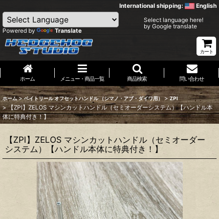
International shipping:
English
Select language here!
by Google translate
Powered by
Translate
カート
ホーム
メニュー・商品一覧
商品検索
問い合わせ
>
>
ホーム
ベイトリール オフセットハンドル （シマノ・アブ・ダイワ用）
ZPI
>
【ZPI】ZELOS マシンカットハンドル（セミオーダーシステム）【ハンドル本
体に特典付き！】
【ZPI】ZELOS マシンカットハンドル（セミオーダー
システム）【ハンドル本体に特典付き！】