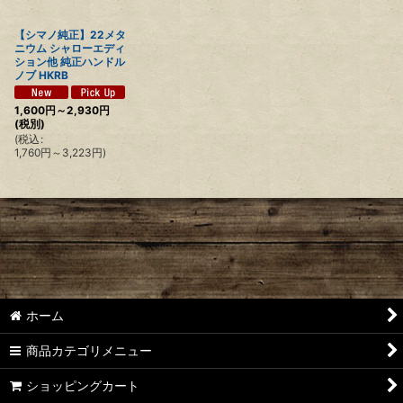
【シマノ純正】22メタ
ニウム シャローエディ
ション他 純正ハンドル
ノブ HKRB
1,600
円
～2,930
円
(税別)
(
税込
:
1,760
円
～3,223
円
)
ホーム
商品カテゴリメニュー
ショッピングカート