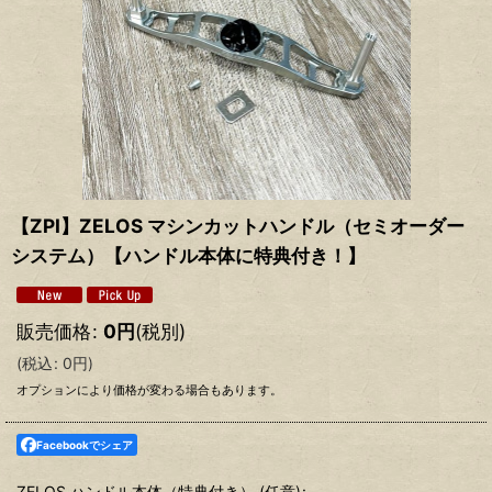
【ZPI】ZELOS マシンカットハンドル（セミオーダー
システム）【ハンドル本体に特典付き！】
販売価格
:
0
円
(税別)
(
税込
:
0
円
)
オプションにより価格が変わる場合もあります。
Facebookでシェア
ZELOS ハンドル本体（特典付き）
(任意)
: