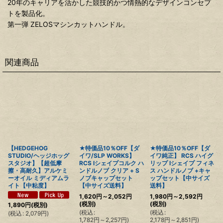
20年のキャリアを活かした競技的かつ情熱的なデザインコンセプ
トを製品化。
第一弾 ZELOSマシンカットハンドル。
関連商品
【HEDGEHOG
★特価品10％OFF【ダ
★特価品10％OFF【ダ
STUDIO/ヘッジホッグ
イワ/SLP WORKS】
イワ純正】 RCS ハイグ
スタジオ】【超低摩
RCS Iシェイプコルク ハ
リップ Iシェイプ フィネ
擦・高耐久】アルケミ
ンドルノブ クリア + S
ス ハンドルノブ +キャ
ーオイル ミディアムラ
ノブキャップセット
ップセット【中サイズ
イト【中粘度】
【中サイズ送料】
送料】
1,620
円
～2,052
円
1,980
円
～2,592
円
(税別)
(税別)
1,890
円
(税別)
(
税込
:
(
税込
:
(
税込
:
2,079
円
)
1,782
円
～2,257
円
)
2,178
円
～2,851
円
)