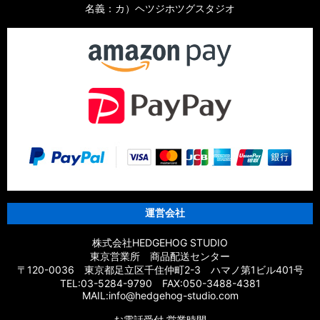
名義：カ）ヘツジホツグスタジオ
運営会社
株式会社HEDGEHOG STUDIO
東京営業所 商品配送センター
〒120-0036 東京都足立区千住仲町2-3 ハマノ第1ビル401号
TEL:03-5284-9790 FAX:050-3488-4381
MAIL:info@hedgehog-studio.com
お電話受付 営業時間