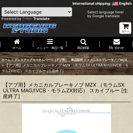
International shipping:
English
Select language here!
by Google translate
Powered by
Translate
カート
ホーム
メニュー・商品一覧
商品検索
問い合わせ
>
>
ホーム
ドレスアップカスタムパーツ（アブ用） 単品販売
メカニカルブレーキノブ MZX
>
【アブ用】メカニカルブレーキノブ MZX （モラムSX ULTRA MAG/IVCB・モ
ラムZX対応） スカイブルー [生産終了]
【アブ用】メカニカルブレーキノブ MZX （モラムSX
ULTRA MAG/IVCB・モラムZX対応） スカイブルー [生
産終了]