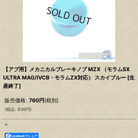
【アブ用】メカニカルブレーキノブ MZX （モラムSX
ULTRA MAG/IVCB・モラムZX対応） スカイブルー [生
産終了]
販売価格
:
760
円
(税別)
(
税込
:
836
円
)
×
Facebookでシェア