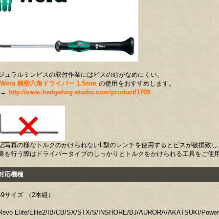
ジュラルミンビスの取付作業にはビスの頭がなめにくい、
Wera 精密六角ドライバー 1.5mm
の使用をおすすめします。
→
http://www.hedgehog-studio.com/product/1709
記写真の様なトルクのかけられないL型のレンチを使用するとビスが破損致し
業を行う際はドライバータイプのしっかりとトルクをかけられる工具をご使
応機種
6-9サイズ （2本組）
evo Elite/Elite2/IB/CB/SX/STX/S/INSHORE/BJ/AURORA/AKATSUKI/Power