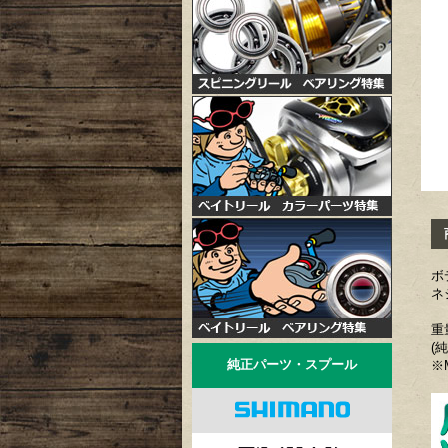
商
ボ
ネ
重
(
純正パーツ・スプール
※