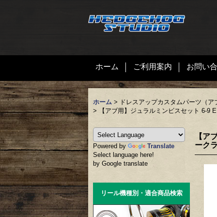
ホーム
ご利用案内
お問い
ホーム
>
ドレスアップカスタムパーツ（ア
>
【アブ用】ジュラルミンビスセット 6-9 ELT
【アブ
ーク
Powered by
Translate
Select language here!
by Google translate
リール機種別・適合商品検索