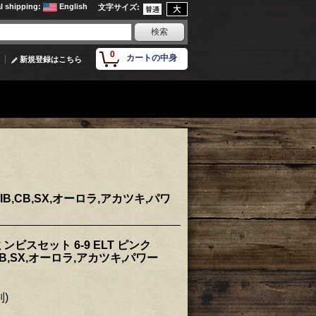
al shipping
:
English
文字サイズ
:
0
カートの中身
新規登録はこちら
IB,CB,SX,オーロラ,アカツキ,パワ
ビスセット 6-9 ELT ピンク
B,CB,SX,オーロラ,アカツキ,パワー
別)