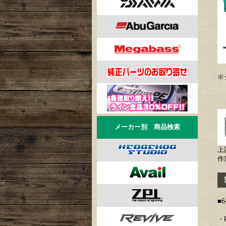
※
メーカー別 商品検索
上
作
対
■
・R