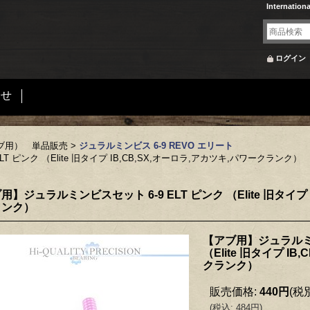
Internation
ログイン
合せ
ブ用） 単品販売
>
ジュラルミンビス 6-9 REVO エリート
 ピンク （Elite 旧タイプ IB,CB,SX,オーロラ,アカツキ,パワークランク）
用】ジュラルミンビスセット 6-9 ELT ピンク （Elite 旧タイプ 
ランク）
【アブ用】ジュラルミン
（Elite 旧タイプ I
クランク）
販売価格
:
440円
(税
(
税込
:
484円
)