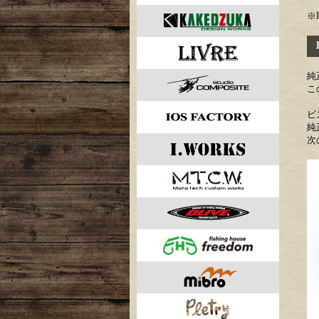
※
取
純
こ
ビ
純
次