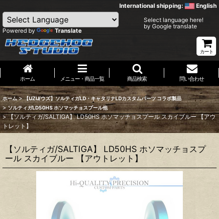
International shipping:
English
Select language here!
by Google translate
Powered by
Translate
カート
ホーム
メニュー・商品一覧
商品検索
問い合わせ
>
ホーム
【UZU/ウズ】ソルティガLD・キャタリナLDカスタムパーツ コラボ製品
>
ソルティガLD50HS ホソマッチョスプール他
>
【ソルティガ/SALTIGA】 LD50HS ホソマッチョスプール スカイブルー 【アウ
トレット】
【ソルティガ/SALTIGA】 LD50HS ホソマッチョスプ
ール スカイブルー 【アウトレット】