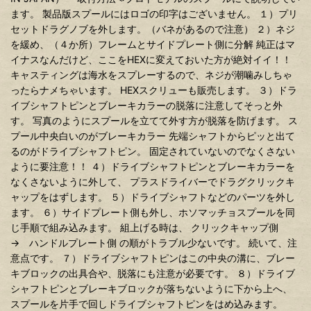
ます。 製品版スプールにはロゴの印字はございません。 １）プリ
セットドラグノブを外します。（バネがあるので注意） ２）ネジ
を緩め、（４か所）フレームとサイドプレート側に分解 純正はマ
イナスなんだけど、ここをHEXに変えておいた方が絶対イイ！！
キャスティングは海水をスプレーするので、ネジが潮噛みしちゃ
ったらナメちゃいます。 HEXスクリューも販売します。 ３）ドラ
イブシャフトピンとブレーキカラーの脱落に注意してそっと外
す。 写真のようにスプールを立てて外す方が脱落を防げます。 ス
プール中央白いのがブレーキカラー 先端シャフトからピッと出て
るのがドライブシャフトピン。 固定されていないのでなくさない
ように要注意！！ ４）ドライブシャフトピンとブレーキカラーを
なくさないように外して、 プラスドライバーでドラグクリックキ
ャップをはずします。 ５）ドライブシャフトなどのパーツを外し
ます。 ６）サイドプレート側も外し、ホソマッチョスプールを同
じ手順で組み込みます。 組上げる時は、 クリックキャップ側
→ ハンドルプレート側 の順がトラブル少ないです。 続いて、注
意点です。 ７）ドライブシャフトピンはこの中央の溝に、ブレー
キブロックの出具合や、脱落にも注意が必要です。 ８）ドライブ
シャフトピンとブレーキブロックが落ちないように下から上へ、
スプールを片手で回しドライブシャフトピンをはめ込みます。