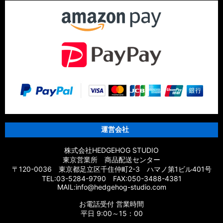
運営会社
株式会社HEDGEHOG STUDIO
東京営業所 商品配送センター
〒120-0036 東京都足立区千住仲町2-3 ハマノ第1ビル401号
TEL:03-5284-9790 FAX:050-3488-4381
MAIL:info@hedgehog-studio.com
お電話受付 営業時間
平日 9:00～15：00