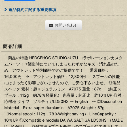
返品特約に関する重要事項
お問い合わせ
商品詳細
商品の特徴 HEDGEHOG STUDIO×UZU コラボレーションカスタ
ムパーツ！ ※製造時についてしまったわずかなキズ・汚れ品のた
め、アウトレット特別価格でのご提供です！ 通常価格：
16,000円 → アウトレット価格：12,800円 スプールの性能
にはまったく影響ございませんので、ご安心下さいませ。 ◎製品
スペック 素材：超々ジュラルミン A7075 重量：87g （純正ス
プール：112g 約78％軽量化） 糸巻量：純正比 約10％UP ◎対
応機種 ダイワ ソルティガLD50HS 〜 English 〜 ◎Description
Material：Extra super duralumin A7075 Weight：87g
（Normal spool：112g 78％Weight saving） LineCapacity：
10％UP ◎Compatible models DAIWA SALTIGA LD50HS （MADE
IN JAPAN） 取付方法 ※プロトモデルのスプールにて説明してい