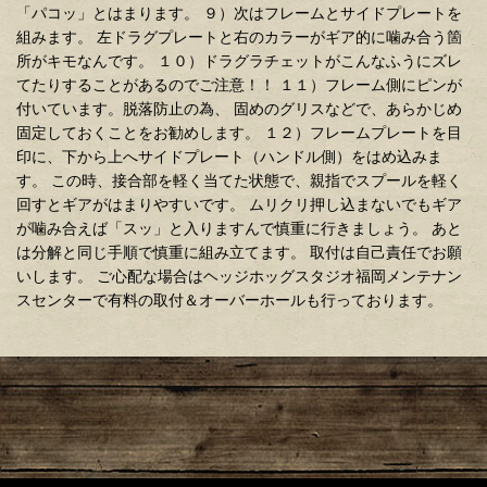
「パコッ」とはまります。 ９）次はフレームとサイドプレートを
組みます。 左ドラグプレートと右のカラーがギア的に噛み合う箇
所がキモなんです。 １０）ドラグラチェットがこんなふうにズレ
てたりすることがあるのでご注意！！ １１）フレーム側にピンが
付いています。脱落防止の為、 固めのグリスなどで、あらかじめ
固定しておくことをお勧めします。 １２）フレームプレートを目
印に、下から上へサイドプレート（ハンドル側）をはめ込みま
す。 この時、接合部を軽く当てた状態で、親指でスプールを軽く
回すとギアがはまりやすいです。 ムリクリ押し込まないでもギア
が噛み合えば「スッ」と入りますんで慎重に行きましょう。 あと
は分解と同じ手順で慎重に組み立てます。 取付は自己責任でお願
いします。 ご心配な場合はヘッジホッグスタジオ福岡メンテナン
スセンターで有料の取付＆オーバーホールも行っております。