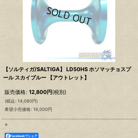
【ソルティガ/SALTIGA】 LD50HS ホソマッチョスプ
ール スカイブルー 【アウトレット】
販売価格
:
12,800
円
(税別)
(
税込
:
14,080
円
)
希望小売価格
:
16,000
円
×
Facebookでシェア