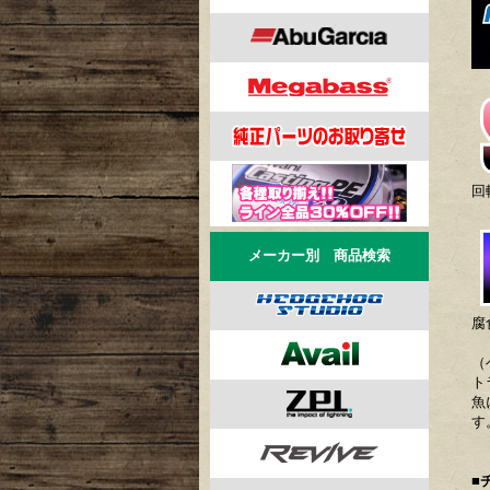
回
メーカー別 商品検索
腐
（
ト
魚
す
■