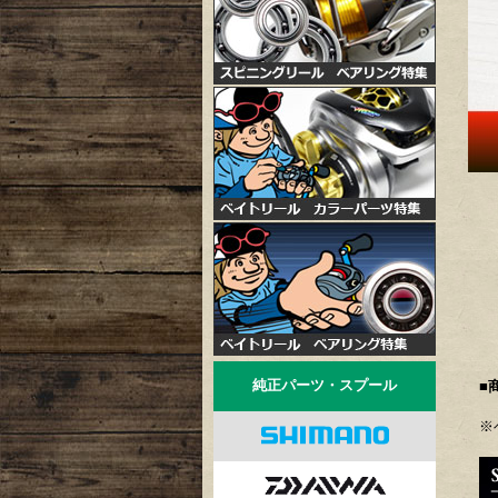
純正パーツ・スプール
■
※