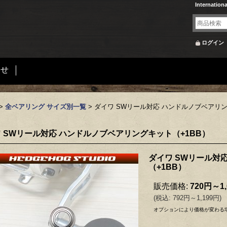
Internation
ログイン
合せ
>
全ベアリング サイズ別一覧
>
ダイワ SWリール対応 ハンドルノブベアリン
 SWリール対応 ハンドルノブベアリングキット（+1BB）
ダイワ SWリール対
（+1BB）
販売価格
:
720円～1
(
税込
:
792円～1,199円
)
オプションにより価格が変わる