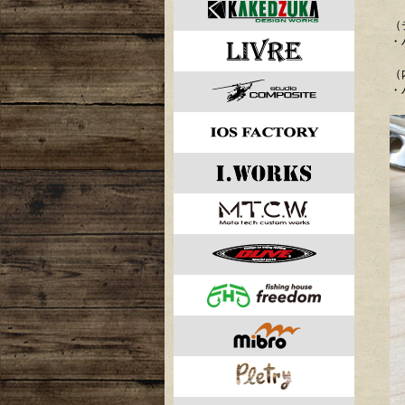
（
・
（
・