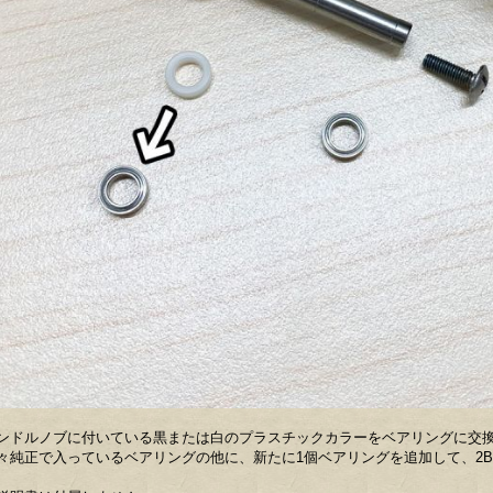
ンドルノブに付いている黒または白のプラスチックカラーをベアリングに交
々純正で入っているベアリングの他に、新たに1個ベアリングを追加して、2