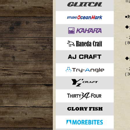
※
■
◆
・
( 
◆
・
( 