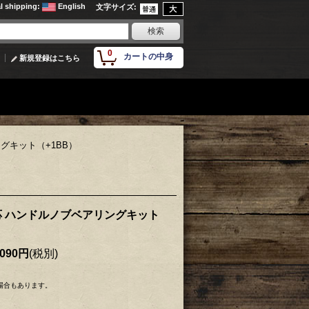
al shipping
:
English
文字サイズ
:
0
カートの中身
新規登録はこちら
グキット（+1BB）
応 ハンドルノブベアリングキット
,090円
(税別)
場合もあります。