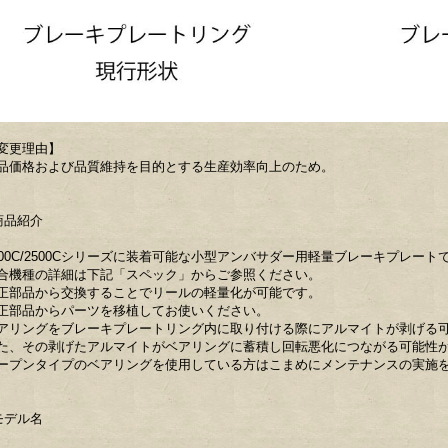
変更理由】
品価格および品質維持を目的とする生産効率向上のため。
商品紹介
500C/2500Cシリーズに装着可能な小型アンバサダー用軽量ブレーキプレート
合機種の詳細は下記「スペック」からご参照ください。
正部品から交換することでリールの軽量化が可能です。
正部品からパーツを移植してお使いください。
アリングをブレーキプレートリング内に取り付ける際にアルマイトが剥げる
た、その剥げたアルマイトがベアリングに蓄積し回転悪化につながる可能性
ープンタイプのベアリングを使用している方はこまめにメンテナンスの実施
モデル名