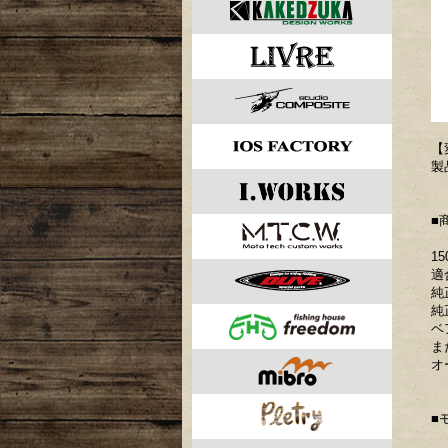
【
製
■
1
適
純
純
ベ
ま
オ
■