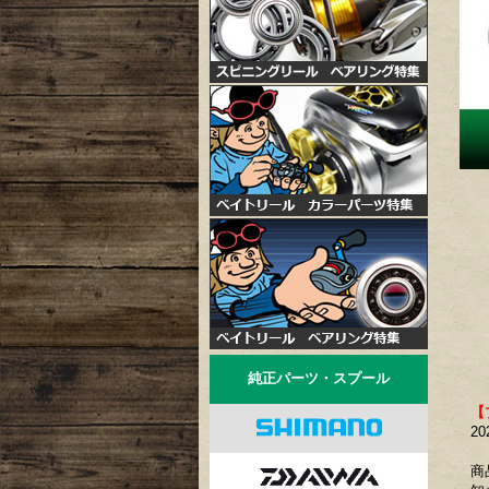
純正パーツ・スプール
【
20
商