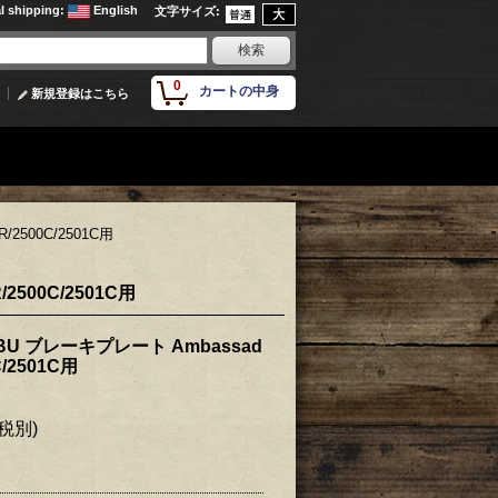
al shipping
:
English
文字サイズ
:
0
カートの中身
新規登録はこちら
/2500C/2501C用
2500C/2501C用
BU ブレーキプレート Ambassad
C/2501C用
(税別)