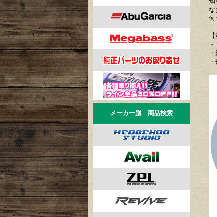
知
な
何
【
・
・
・
メーカー別 商品検索