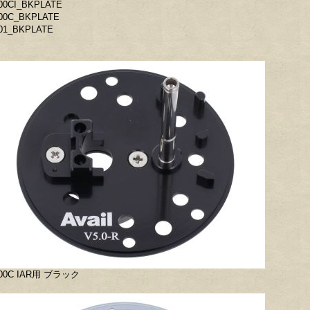
00CI_BKPLATE
00C_BKPLATE
01_BKPLATE
500C IAR用 ブラック