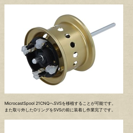
MicrocastSpool 21CNQへSVSを移植することが可能です。
また取り外したOリングをSVSの前に装着し作業完了です。