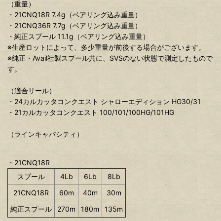
（重量）
・21CNQ18R 7.4g（ベアリング込み重量）
・21CNQ36R 7.7g（ベアリング込み重量）
・純正スプール 11.1g（ベアリング込み重量）
※生産ロットによって、多少重量が前後する場合がございます。
※純正・Avail社製スプール共に、SVSのない状態で測定したもので
す。
（適合リール）
・24カルカッタコンクエスト シャローエディション HG30/31
・21カルカッタコンクエスト 100/101/100HG/101HG
（ラインキャパシティ）
・21CNQ18R
スプール
4Lb
6Lb
8Lb
21CNQ18R
60m
40m
30m
純正スプール
270m
180m
135m