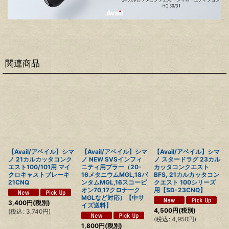
関連商品
【Avail/アベイル】シマ
【Avail/アベイル】シマ
【Avail/アベイル】シマ
ノ 21カルカッタコンク
ノ NEW SVSインフィ
ノ スタードラグ 23カル
エスト100/101用 マイ
ニティ用プラー（20-
カッタコンクエスト
クロキャストブレーキ
16メタニウムMGL,18バ
BFS, 21カルカッタコン
21CNQ
ンタムMGL,16スコーピ
クエスト 100シリーズ
オン70,17クロナーク
用【SD-23CNQ】
MGLなど対応）【中サ
3,400
円
(税別)
イズ送料】
4,500
円
(税別)
(
税込
:
3,740
円
)
(
税込
:
4,950
円
)
1,800
円
(税別)