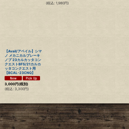
(
税込
:
1,980
円
)
【Avail/アベイル】シマ
ノ メカニカルブレーキ
ノブ 23カルカッタコン
クエストBFS/21カルカ
ッタコンクエスト用
【BCAL-23CNQ】
3,000
円
(税別)
(
税込
:
3,300
円
)