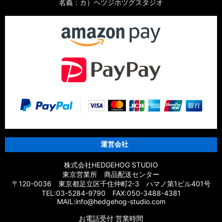
名義：カ）ヘツジホツグスタジオ
運営会社
株式会社HEDGEHOG STUDIO
東京営業所 商品配送センター
〒120-0036 東京都足立区千住仲町2-3 ハマノ第1ビル401号
TEL:03-5284-9790 FAX:050-3488-4381
MAIL:info@hedgehog-studio.com
お電話受付 営業時間