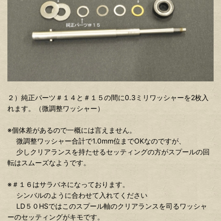
２）純正パーツ＃１４と＃１５の間に0.3ミリワッシャーを2枚入
れます。（微調整ワッシャー）
※個体差があるので一概には言えません。
微調整ワッシャー合計で1.0mm位までOKなのですが、
少しクリアランスを持たせるセッティングの方がスプールの回
転はスムーズなようです。
※＃１６はサラバネになっております。
シンバルのように合わせて入れてください
LD５０HSではこのスプール軸のクリアランスを司るワッシャ
ーのセッティングがキモです。