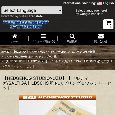
International shipping:
English
Select language here!
by Google translate
Powered by
Translate
カート
ホーム
メニュー・商品一覧
商品検索
問い合わせ
>
ホーム
【UZU/ウズ】ソルティガLD・キャタリナLDカスタムパーツ コラボ製品
>
ソルティガLD50HS ホソマッチョスプール他
>
【HEDGEHOG STUDIO×UZU】【ソルティガ/SALTIGA】LD50HS 強化スプリ
ング＆ワッシャーセット
【HEDGEHOG STUDIO×UZU】【ソルティ
ガ/SALTIGA】LD50HS 強化スプリング＆ワッシャーセ
ット