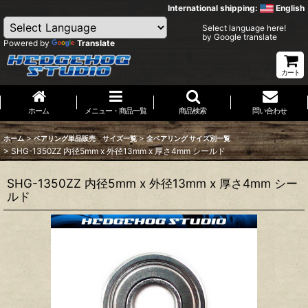
International shipping:
English
Select language here!
by Google translate
Powered by
Translate
カート
ホーム
メニュー・商品一覧
商品検索
問い合わせ
>
>
ホーム
ベアリング単品販売 サイズ一覧
全ベアリング サイズ別一覧
>
SHG-1350ZZ 内径5mm x 外径13mm x 厚さ4mm シールド
SHG-1350ZZ 内径5mm x 外径13mm x 厚さ4mm シー
ルド