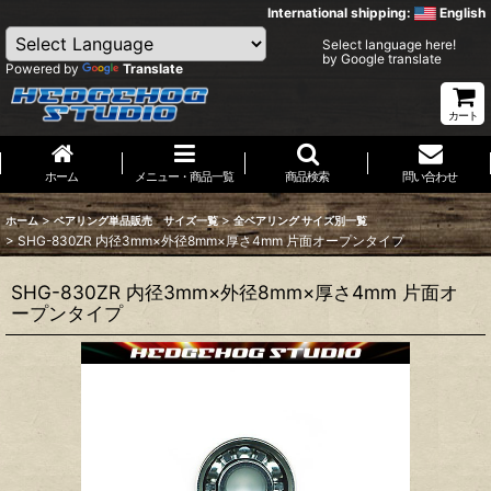
International shipping:
English
Select language here!
by Google translate
Powered by
Translate
カート
ホーム
メニュー・商品一覧
商品検索
問い合わせ
>
>
ホーム
ベアリング単品販売 サイズ一覧
全ベアリング サイズ別一覧
>
SHG-830ZR 内径3mm×外径8mm×厚さ4mm 片面オープンタイプ
SHG-830ZR 内径3mm×外径8mm×厚さ4mm 片面オ
ープンタイプ