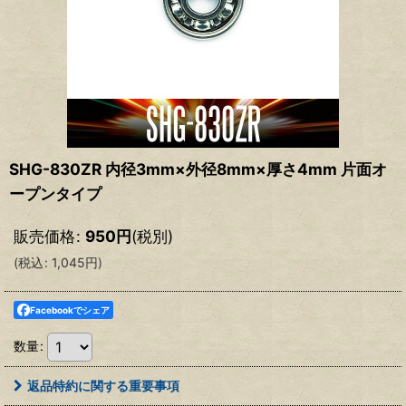
SHG-830ZR 内径3mm×外径8mm×厚さ4mm 片面オ
ープンタイプ
販売価格
:
950
円
(税別)
(
税込
:
1,045
円
)
Facebookでシェア
数量
:
返品特約に関する重要事項