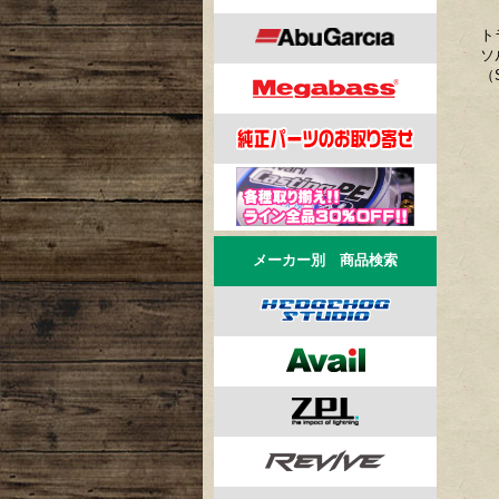
ト
ソ
（
メーカー別 商品検索