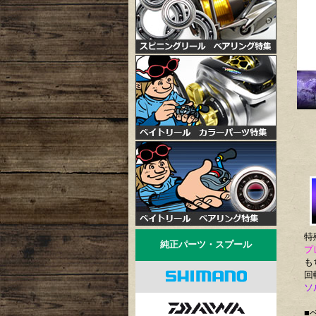
特
純正パーツ・スプール
プ
も
回
ソ
■