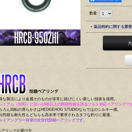
数量
:
返品特約に関する重要
殊な製法により金属そのものが非常に錆びにくい新しい技術を採用。
レミアム（SHG）に比べ10倍以上の防錆性能を誇るソルト対応ベアリングで
ちろん回転の滑らかさはHEDGEHOG STUDIOならではのシルキー感。
転性能も耐久性もどちらも高水準で要求されるタフな釣りに最適。
ルトアングラー待望の次世代防錆ベアリングです。
ベアリングの選び方