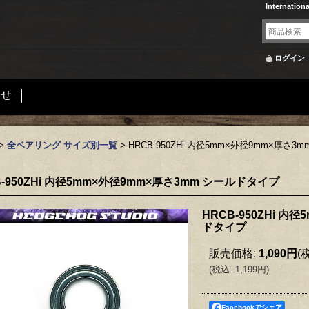
Internation
ログイン
合せ
>
全ベアリング サイズ別一覧
>
HRCB-950ZHi 内径5mm×外径9mm×厚さ
B-950ZHi 内径5mm×外径9mm×厚さ3mm シールドタイプ
HRCB-950ZHi 内
ドタイプ
販売価格
:
1,090円
(
(
税込
:
1,199円
)
Facebookでシェア