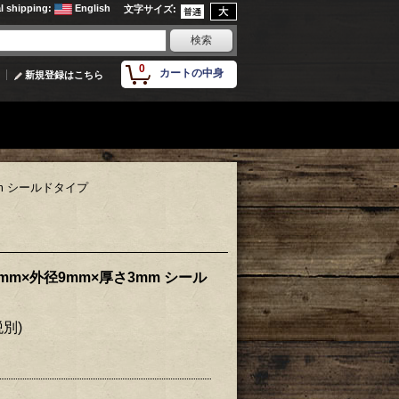
al shipping
:
English
文字サイズ
:
0
カートの中身
新規登録はこちら
3mm シールドタイプ
径5mm×外径9mm×厚さ3mm シール
税別)