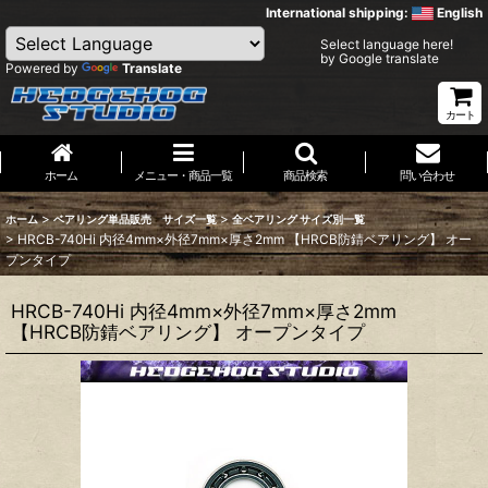
International shipping:
English
Select language here!
by Google translate
Powered by
Translate
カート
ホーム
メニュー・商品一覧
商品検索
問い合わせ
>
>
ホーム
ベアリング単品販売 サイズ一覧
全ベアリング サイズ別一覧
>
HRCB-740Hi 内径4mm×外径7mm×厚さ2mm 【HRCB防錆ベアリング】 オー
プンタイプ
HRCB-740Hi 内径4mm×外径7mm×厚さ2mm
【HRCB防錆ベアリング】 オープンタイプ