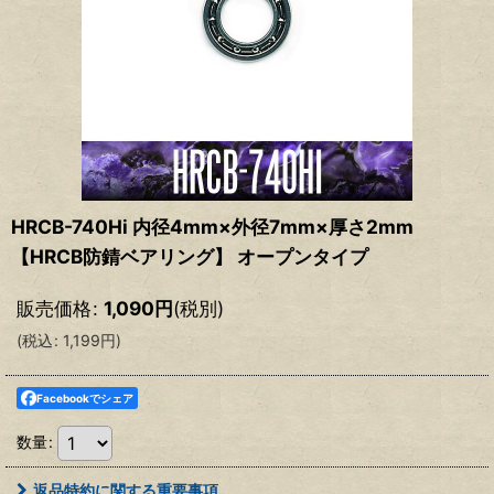
HRCB-740Hi 内径4mm×外径7mm×厚さ2mm
【HRCB防錆ベアリング】 オープンタイプ
販売価格
:
1,090
円
(税別)
(
税込
:
1,199
円
)
Facebookでシェア
数量
:
返品特約に関する重要事項