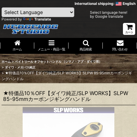
International shipping:
English
Select language here!
by Google translate
Powered by
Translate
カート
ホーム
メニュー・商品一覧
商品検索
問い合わせ
>
ホーム
ベイトリール オフセットハンドル （シマノ・アブ・ダイワ用）
>
ダイワ・メガバス純正
>
★特価品10％OFF【ダイワ純正/SLP WORKS】SLPW 85-95mmカーボンジギ
ングハンドル
★特価品10％OFF【ダイワ純正/SLP WORKS】SLPW
85-95mmカーボンジギングハンドル