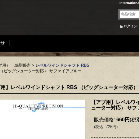
Internation
ログイン
合せ
ブ用） 単品販売
>
レベルワインドシャフト RBS
 （ビッグシューター対応） サファイアブルー
用】レベルワインドシャフト RBS （ビッグシューター対応）
【アブ用】レベルワイ
ューター対応） サフ
販売価格
:
660円
(税
(
税込
:
726円
)