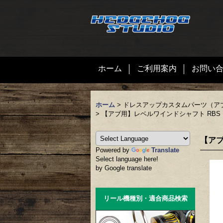
ホーム
ご利用案内
お問い
ホーム
>
ドレスアップカスタムパーツ（ア
>
【アブ用】レベルワインドシャフト RBS
【アブ
Powered by
Translate
Select language here!
by Google translate
リール機種別・適合商品検索