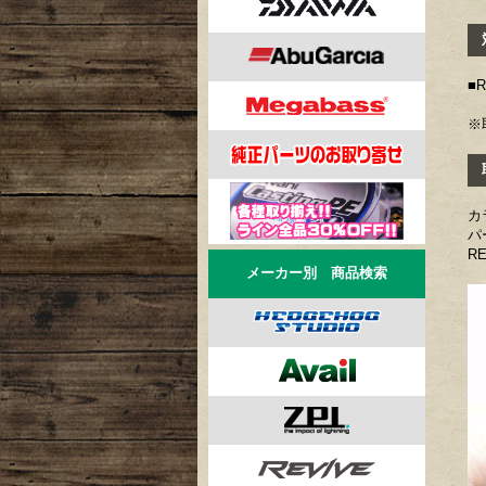
対
■
※
取
カ
パ
R
メーカー別 商品検索