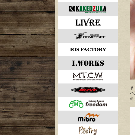
ま
ハ
※