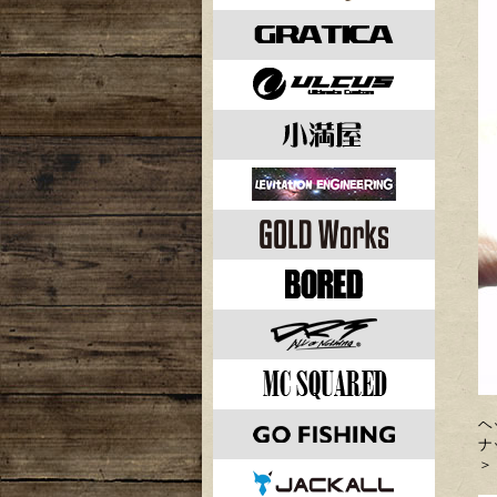
ヘ
ナ
＞