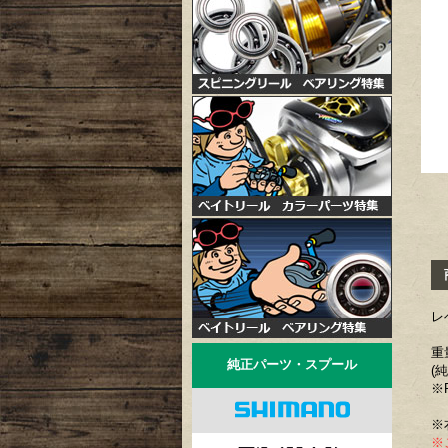
商
レ
重
純正パーツ・スプール
(
※
※
※