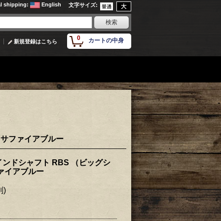
al shipping
:
English
文字サイズ
:
0
カートの中身
新規登録はこちら
 サファイアブルー
ンドシャフト RBS （ビッグシ
ァイアブルー
別)