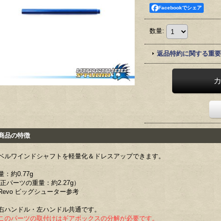
Facebookでシェア
数量
:
返品特約に関する重要
品の特徴
ベルワインドシャフトを軽量化＆ドレスアップできます。
量：約0.77g
純正パーツの重量：約2.27g）
Revo ビッグシューター参考
右ハンドル・左ハンドル共通です。
このパーツの取付けはギアボックスの分解が必要です。