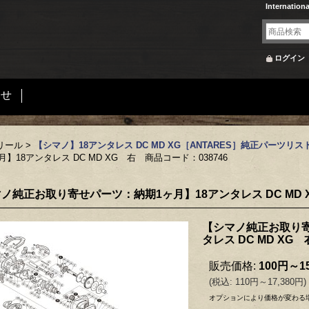
Internation
ログイン
合せ
リール
>
【シマノ】18アンタレス DC MD XG［ANTARES］純正パーツリス
8アンタレス DC MD XG 右 商品コード：038746
ノ純正お取り寄せパーツ：納期1ヶ月】18アンタレス DC MD X
【シマノ純正お取り寄
タレス DC MD XG
販売価格
:
100円～15
(
税込
:
110円～17,380円
)
オプションにより価格が変わる