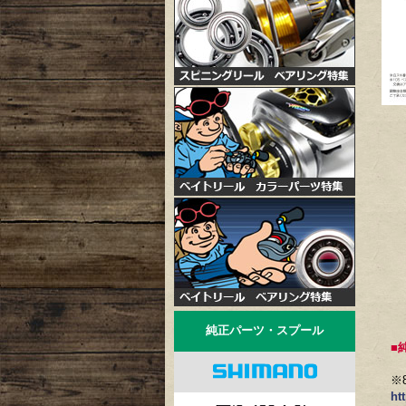
純正パーツ・スプール
■
※
ht