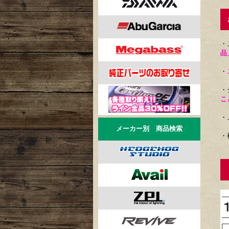
お
・
品
・
・
こ
・
メーカー別 商品検索
・
リ