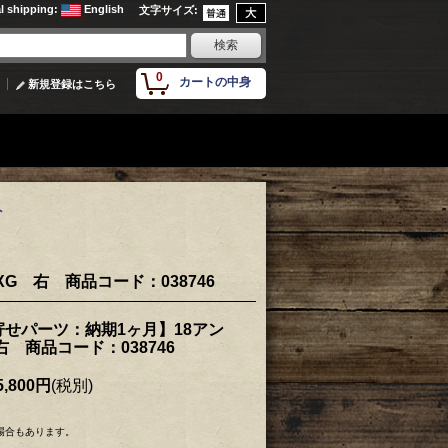
al shipping
:
English
文字サイズ
:
0
カートの中身
新規登録はこちら
ト
G 右 商品コード：038746
せパーツ：納期1ヶ月】18アン
 右 商品コード：038746
,800円
(税別)
場合もあります。