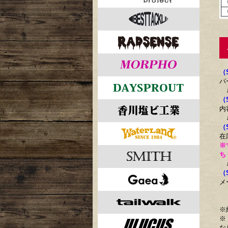
ご
（
パ
（
内
（
在
※
ち
（
メ
※
※
な