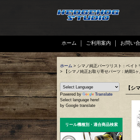
ホーム
ご利用案内
お問い
ホーム
>
シマノ純正パーツリスト：ベイト
>
【シマノ純正お取り寄せパーツ：納期1ヶ月】1
【シマ
Powered by
Translate
Select language here!
by Google translate
リール機種別・適合商品検索