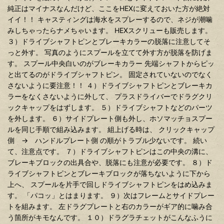
純正はマイナスなんだけど、ここをHEXに変えておいた方が絶対
イイ！！ キャスティングは海水をスプレーするので、ネジが潮噛
みしちゃったらナメちゃいます。 HEXスクリューも販売します。
３）ドライブシャフトピンとブレーキカラーの脱落に注意してそ
っと外す。 写真のようにスプールを立てて外す方が脱落を防げま
す。 スプール中央白いのがブレーキカラー 先端シャフトからピッ
と出てるのがドライブシャフトピン。 固定されていないのでなく
さないように要注意！！ ４）ドライブシャフトピンとブレーキカ
ラーをなくさないように外して、 プラスドライバーでドラグクリ
ックキャップをはずします。 ５）ドライブシャフトなどのパーツ
を外します。 ６）サイドプレート側も外し、ホソマッチョスプー
ルを同じ手順で組み込みます。 組上げる時は、 クリックキャップ
側 → ハンドルプレート側 の順がトラブル少ないです。 続い
て、注意点です。 ７）ドライブシャフトピンはこの中央の溝に、
ブレーキブロックの出具合や、脱落にも注意が必要です。 ８）ド
ライブシャフトピンとブレーキブロックが落ちないように下から
上へ、 スプールを片手で回しドライブシャフトピンをはめ込みま
す。 「パコッ」とはまります。 ９）次はフレームとサイドプレー
トを組みます。 左ドラグプレートと右のカラーがギア的に噛み合
う箇所がキモなんです。 １０）ドラグラチェットがこんなふうに