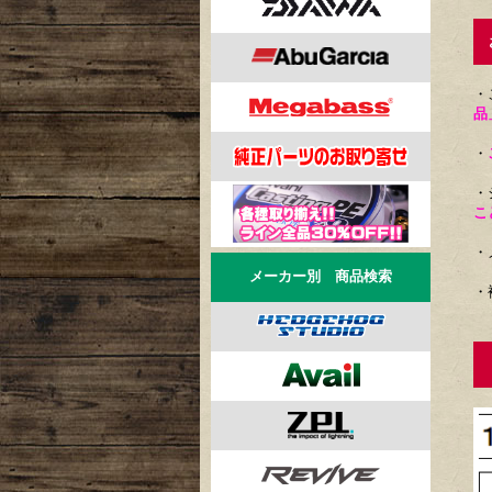
お
・
品
・
・
こ
・
メーカー別 商品検索
・
リ