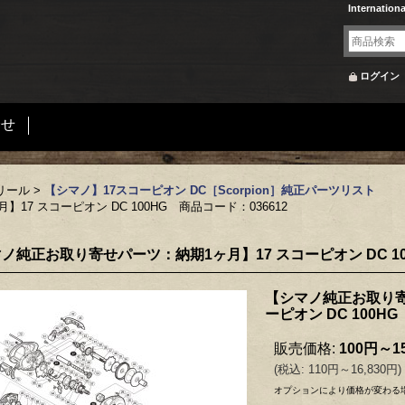
Internation
ログイン
合せ
リール
>
【シマノ】17スコーピオン DC［Scorpion］純正パーツリスト
7 スコーピオン DC 100HG 商品コード：036612
ノ純正お取り寄せパーツ：納期1ヶ月】17 スコーピオン DC 10
【シマノ純正お取り寄
ーピオン DC 100H
販売価格
:
100円～15
(
税込
:
110円～16,830円
)
オプションにより価格が変わる