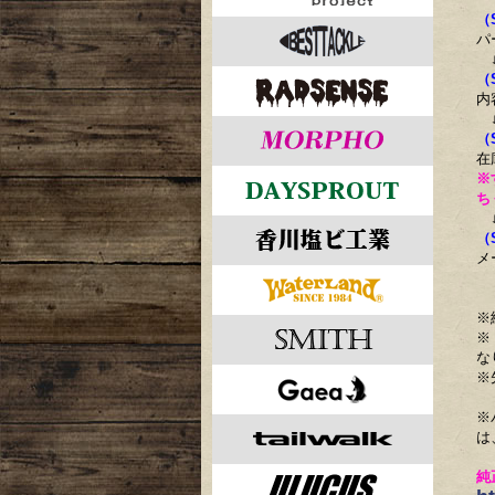
（
パ
（
内
（
在
※
ち
（
メ
※
※
な
※
※
は
純