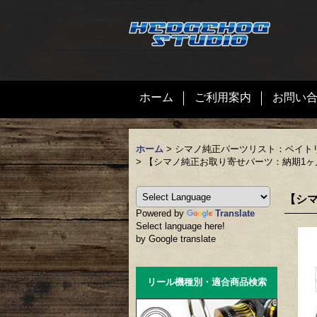
ホーム
ご利用案内
お問い
ホーム
>
シマノ純正パーツリスト：ベイト
>
【シマノ純正お取り寄せパーツ：納期1ヶ月】1
【シマ
Powered by
Translate
Select language here!
by Google translate
リール機種別・適合商品検索