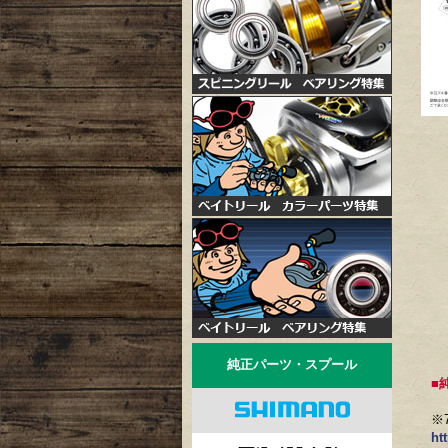
純正パーツ・スプール
■
※
ht