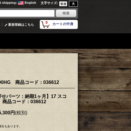
al shipping
:
English
文字サイズ
:
0
カートの中身
新規登録はこちら
0HG 商品コード：036612
せパーツ：納期1ヶ月】17 スコ
G 商品コード：036612
,300円
(税別)
場合もあります。