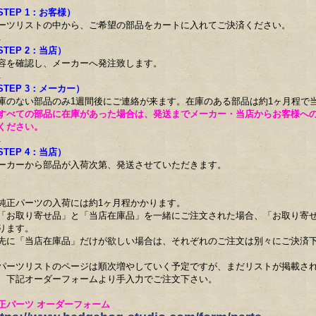
STEP 1：お客様）
ーツリストの中から、ご希望の部品をカートに入れてご決済ください。
↓
STEP 2：当店）
容を確認し、メーカーへ発注致します。
↓
STEP 3：メーカー）
庫のない部品のみ1週間後にご連絡が来ます。在庫のある部品は約1ヶ月程で
すべての部品に在庫があった場合は、発送までメーカー・当店からお客様へ
ください。
↓
STEP 4：当店）
ーカーから部品が入荷次第、発送させていただきます。
純正パーツの入荷には約1ヶ月程かかります。
「お取り寄せ品」と「当店在庫品」を一緒にご注文された場合、「お取り寄
ります。
先に「当店在庫品」だけが欲しい場合は、それぞれのご注文は別々にご決済
パーツリストのページは順次増やしていく予定ですが、まだリストが掲載さ
、下記オーダーフォームより手入力でご注文下さい。
正パーツ オーダーフォーム