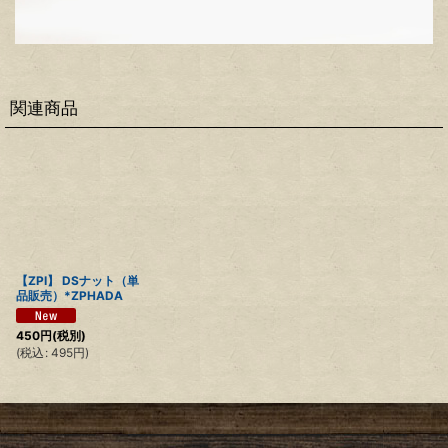
関連商品
【ZPI】 DSナット（単
品販売）*ZPHADA
450
円
(税別)
(
税込
:
495
円
)