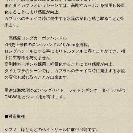
またタイカブラというシーンでは、高剛性カーボンを採用し軽量
化することにより感度が向上。
カブラへのチェイス時に発生する水流の変化も感じ取ることが出
来ます。
・高感度ロングカーボンハンドル
ZPI史上最長のロングハンドル107mmを搭載。
ロングハンドルにする事によりトルクフルに巻くことができ、相
手に主導権を与えません。
高剛性カーボンを採用し軽量化することにより感度が向上。
タイカブラのシーンでは、カブラへのチェイス時に発生する水流
の変化も感じ取ることが出来ます。
用途は海水/淡水のビッグベイト、ライトジギング、タイラバ等で
DAIWA用とシマノ用が有ります。
■対応機種
シマノ：ほとんどのベイトリールに取付可能です。