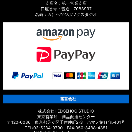
支店名：第一営業支店
口座番号：普通 7088997
名義：カ）ヘツジホツグスタジオ
運営会社
株式会社HEDGEHOG STUDIO
東京営業所 商品配送センター
〒120-0036 東京都足立区千住仲町2-3 ハマノ第1ビル401号
TEL:03-5284-9790 FAX:050-3488-4381