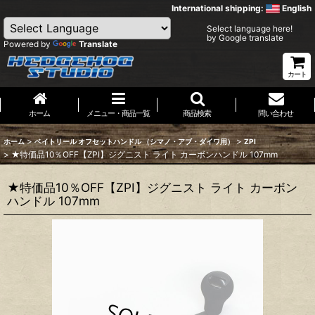
International shipping:
English
Select language here!
by Google translate
Powered by
Translate
カート
ホーム
メニュー・商品一覧
商品検索
問い合わせ
>
>
ホーム
ベイトリール オフセットハンドル （シマノ・アブ・ダイワ用）
ZPI
>
★特価品10％OFF【ZPI】ジグニスト ライト カーボンハンドル 107mm
★特価品10％OFF【ZPI】ジグニスト ライト カーボン
ハンドル 107mm