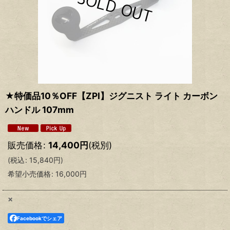
★特価品10％OFF【ZPI】ジグニスト ライト カーボン
ハンドル 107mm
販売価格
:
14,400
円
(税別)
(
税込
:
15,840
円
)
希望小売価格
:
16,000
円
×
Facebookでシェア